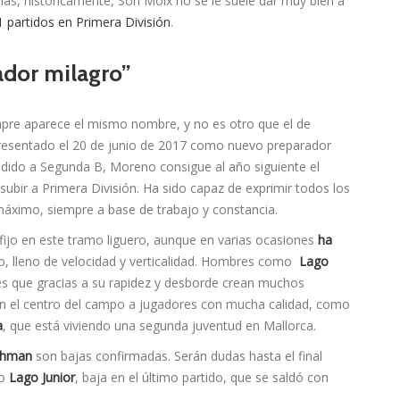
ás, históricamente, Son Moix no se le suele dar muy bien a
1 partidos en Primera División
.
ador milagro”
empre aparece el mismo nombre, y no es otro que el de
 presentado el 20 de junio de 2017 como nuevo preparador
ndido a Segunda B, Moreno consigue al año siguiente el
 subir a Primera División. Ha sido capaz de exprimir todos los
 máximo, siempre a base de trabajo y constancia.
ijo en este tramo liguero, aunque en varias ocasiones
ha
cto, lleno de velocidad y verticalidad. Hombres como
Lago
s que gracias a su rapidez y desborde crean muchos
n el centro del campo a jugadores con mucha calidad, como
a
, que está viviendo una segunda juventud en Mallorca.
Rahman
son bajas confirmadas. Serán dudas hasta el final
o
Lago Junior
, baja en el último partido, que se saldó con