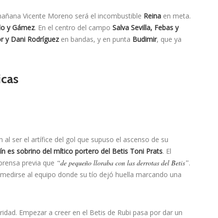
mañana Vicente Moreno será el incombustible
Reina
en meta.
llo y Gámez
. En el centro del campo
Salva Sevilla, Febas y
or y Dani Rodríguez
en bandas, y en punta
Budimir
, que ya
icas
 al ser el artífice del gol que supuso el ascenso de su
ín es sobrino del mítico portero del Betis Toni Prats
. El
prensa previa que
“de pequeño lloraba con las derrotas del Betis”
.
 medirse al equipo donde su tío dejó huella marcando una
aridad. Empezar a creer en el Betis de Rubi pasa por dar un