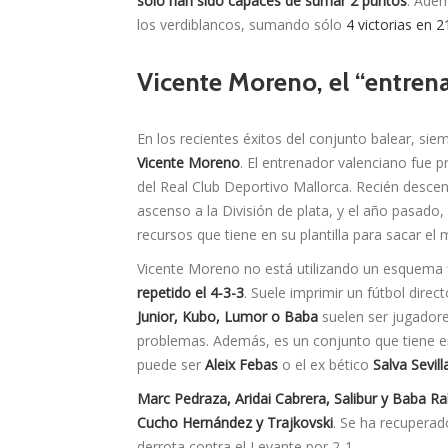
sólo han sido capaces de sumar 2 puntos
. Adem
los verdiblancos, sumando sólo
4 victorias en 2
Vicente Moreno, el “entren
En los recientes éxitos del conjunto balear, si
Vicente Moreno
. El entrenador valenciano fue
del Real Club Deportivo Mallorca. Recién desce
ascenso a la División de plata, y el año pasado,
recursos que tiene en su plantilla para sacar el
Vicente Moreno no está utilizando un esquema f
repetido el 4-3-3
. Suele imprimir un fútbol dire
Junior, Kubo, Lumor o Baba
suelen ser jugadore
problemas. Además, es un conjunto que tiene e
puede ser
Aleix Febas
o el ex bético
Salva Sevill
Marc Pedraza, Aridai Cabrera, Salibur y Baba 
Cucho Hernández y Trajkovski
. Se ha recuperad
derrota contra el Levante por 2-1.