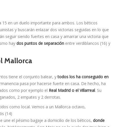
da 15 en un duelo importante para ambos. Los béticos
inistas y buscarán enlazar dos victorias seguidas en lo que
rán seguir siendo fuertes en casa y amarrar una victoria que
mismo hay
dos puntos de separación
entre verdiblancos (16) y
l Mallorca
s tiene el conjunto balear, y
todos los ha conseguido en
ermanencia pasa por hacerse fuerte en casa. De hecho, ha
cados como por ejemplo el
Real Madrid o el Villarreal
. Su
 ganados, 2 empates y 2 derrotas.
artidos como local. Vemos a un Mallorca octavo,
is (14)
le une el pésimo bagaje a domicilio de los béticos,
donde