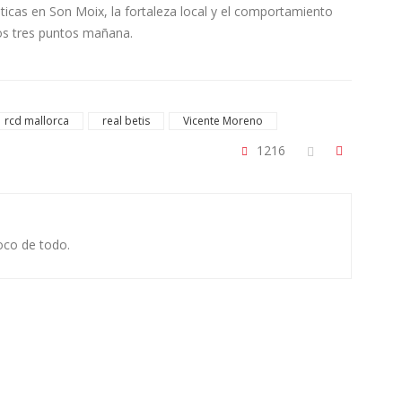
sticas en Son Moix, la fortaleza local y el comportamiento
los tres puntos mañana.
rcd mallorca
real betis
Vicente Moreno
1216
oco de todo.