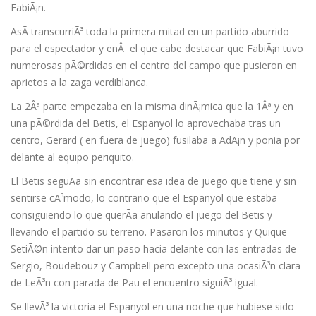
FabiÃ¡n.
AsÃ­ transcurriÃ³ toda la primera mitad en un partido aburrido
para el espectador y enÂ el que cabe destacar que FabiÃ¡n tuvo
numerosas pÃ©rdidas en el centro del campo que pusieron en
aprietos a la zaga verdiblanca.
La 2Âª parte empezaba en la misma dinÃ¡mica que la 1Âª y en
una pÃ©rdida del Betis, el Espanyol lo aprovechaba tras un
centro, Gerard ( en fuera de juego) fusilaba a AdÃ¡n y ponia por
delante al equipo periquito.
El Betis seguÃ­a sin encontrar esa idea de juego que tiene y sin
sentirse cÃ³modo, lo contrario que el Espanyol que estaba
consiguiendo lo que querÃ­a anulando el juego del Betis y
llevando el partido su terreno. Pasaron los minutos y Quique
SetiÃ©n intento dar un paso hacia delante con las entradas de
Sergio, Boudebouz y Campbell pero excepto una ocasiÃ³n clara
de LeÃ³n con parada de Pau el encuentro siguiÃ³ igual.
Se llevÃ³ la victoria el Espanyol en una noche que hubiese sido