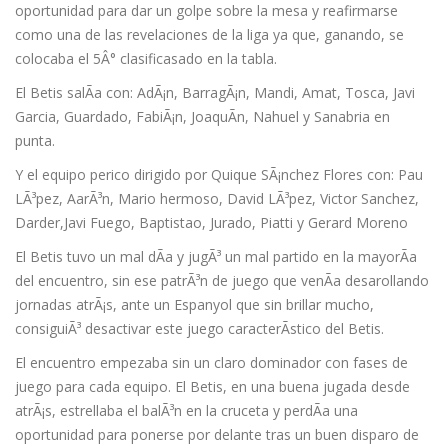
oportunidad para dar un golpe sobre la mesa y reafirmarse
como una de las revelaciones de la liga ya que, ganando, se
colocaba el 5Â° clasificasado en la tabla.
El Betis salÃ­a con: AdÃ¡n, BarragÃ¡n, Mandi, Amat, Tosca, Javi
Garcia, Guardado, FabiÃ¡n, JoaquÃ­n, Nahuel y Sanabria en
punta.
Y el equipo perico dirigido por Quique SÃ¡nchez Flores con: Pau
LÃ³pez, AarÃ³n, Mario hermoso, David LÃ³pez, Victor Sanchez,
Darder,Javi Fuego, Baptistao, Jurado, Piatti y Gerard Moreno
El Betis tuvo un mal dÃ­a y jugÃ³ un mal partido en la mayorÃ­a
del encuentro, sin ese patrÃ³n de juego que venÃ­a desarollando
jornadas atrÃ¡s, ante un Espanyol que sin brillar mucho,
consiguiÃ³ desactivar este juego caracterÃ­stico del Betis.
El encuentro empezaba sin un claro dominador con fases de
juego para cada equipo. El Betis, en una buena jugada desde
atrÃ¡s, estrellaba el balÃ³n en la cruceta y perdÃ­a una
oportunidad para ponerse por delante tras un buen disparo de