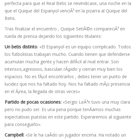
perfecta para que el Real Betis se reivindicase, una noche en la
que el Quique del Espanyol venciÃ³ en la pizarra al Quique del
Betis.
Tras finalizar el encuentro , Quique SetiÃ©n compareciÃ³ en
rueda de prensa dejando los siguientes titulares:
Un betis distinto
: «El Espanyol es un equipo complicado. Todos
los futbolistas trabajan mucho. Cuando tienen que defenderse
acumulan mucha gente y hacen difÃ­cil al rival entrar. Son
intensos,agresivos, basculan rÃ¡pido y cierran muy bien los
espacios. No es fÃ¡cil encontrarlos , debes tener un punto de
lucidez que nos ha faltado hoy. Nos ha faltado mÃ¡s presencia
en el Ã¡rea, la llegada de otras veces»
Partido de pocas ocasiones:
«Sergio LeÃ³n tuvo una muy clara
pero no pudo ser. Es una pena porque tenÃ­amos muchas
expectativas puestas en este partido. Esperaremos al siguiente
para conseguirlo».
Campbell:
«Se le ha caÃ­do un jugador encima. Ha notado un