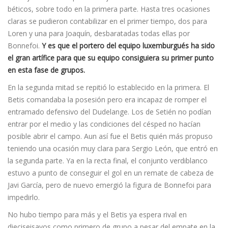
béticos, sobre todo en la primera parte. Hasta tres ocasiones
claras se pudieron contabilizar en el primer tiempo, dos para
Loren y una para Joaquí­n, desbaratadas todas ellas por
Bonnefoi.
Y es que el portero del equipo luxemburgués ha sido
el gran artí­fice para que su equipo consiguiera su primer punto
en esta fase de grupos.
En la segunda mitad se repitió lo establecido en la primera. El
Betis comandaba la posesión pero era incapaz de romper el
entramado defensivo del Dudelange. Los de Setién no podían
entrar por el medio y las condiciones del césped no hací­an
posible abrir el campo. Aun así­ fue el Betis quién más propuso
teniendo una ocasión muy clara para Sergio León, que entró en
la segunda parte. Ya en la recta final, el conjunto verdiblanco
estuvo a punto de conseguir el gol en un remate de cabeza de
Javi Garcí­a, pero de nuevo emergió la figura de Bonnefoi para
impedirlo.
No hubo tiempo para más y el Betis ya espera rival en
dieciseisavos como primero de grupo a pesar del empate en la