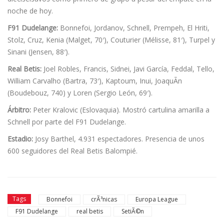
noche de hoy.
F91 Dudelange:
Bonnefoi, Jordanov, Schnell, Prempeh, El Hriti,
Stolz, Cruz, Kenia (Malget, 70′), Couturier (Mélisse, 81′), Turpel y
Sinani (Jensen, 88′).
Real Betis:
Joel Robles, Francis, Sidnei, Javi Garcí­a, Feddal, Tello,
William Carvalho (Bartra, 73′), Kaptoum, Inui, JoaquÃ­n
(Boudebouz, 740) y Loren (Sergio León, 69′).
Árbitro:
Peter Kralovic (Eslovaquia). Mostró cartulina amarilla a
Schnell por parte del F91 Dudelange.
Estadio:
Josy Barthel, 4.931 espectadores. Presencia de unos
600 seguidores del Real Betis Balompié.
Tags
Bonnefoi
crÃ³nicas
Europa League
F91 Dudelange
real betis
SetiÃ©n