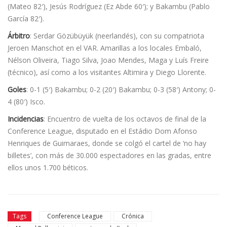
(Mateo 82′), Jesús Rodríguez (Ez Abde 60′); y Bakambu (Pablo
García 82′).
Árbitro
: Serdar Gözübüyük (neerlandés), con su compatriota
Jeroen Manschot en el VAR. Amarillas a los locales Embaló,
Nélson Oliveira, Tiago Silva, Joao Mendes, Maga y Luís Freire
(técnico), así como a los visitantes Altimira y Diego Llorente.
Goles
: 0-1 (5′) Bakambu; 0-2 (20′) Bakambu; 0-3 (58′) Antony; 0-
4 (80′) Isco.
Incidencias
: Encuentro de vuelta de los octavos de final de la
Conference League, disputado en el Estádio Dom Afonso
Henriques de Guimaraes, donde se colgó el cartel de ‘no hay
billetes’, con más de 30.000 espectadores en las gradas, entre
ellos unos 1.700 béticos.
Tags
Conference League
Crónica