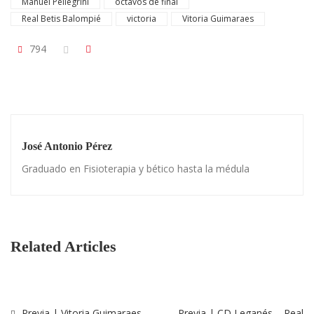
Manuel Pellegrini
octavos de final
Real Betis Balompié
victoria
Vitoria Guimaraes
794
José Antonio Pérez
Graduado en Fisioterapia y bético hasta la médula
Related Articles
Previa | Vitoria Guimaraes –
Previa | CD Leganés – Real