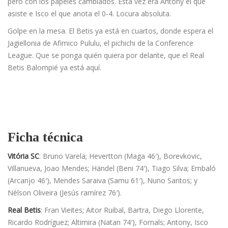
pero con los papeles cambiados. Esta vez era Antony el que
asiste e Isco el que anota el 0-4. Locura absoluta.
Golpe en la mesa. El Betis ya está en cuartos, donde espera el
Jagiellonia de Afimico Pululu, el pichichi de la Conference
League. Que se ponga quién quiera por delante, que el Real
Betis Balompié ya está aquí.
Ficha técnica
Vitória SC
: Bruno Varela; Hevertton (Maga 46′), Borevkovic,
Villanueva, Joao Mendes; Händel (Beni 74′), Tiago Silva; Embaló
(Arcanjo 46′), Mendes Saraiva (Samu 61′), Nuno Santos; y
Nélson Oliveira (Jesús ramírez 76′).
Real Betis
: Fran Vieites; Aitor Ruibal, Bartra, Diego Llorente,
Ricardo Rodríguez; Altimira (Natan 74′), Fornals; Antony, Isco