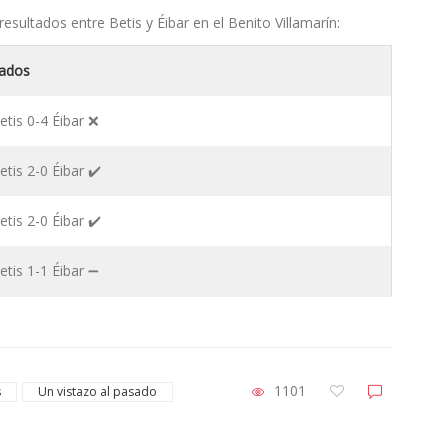
ultados entre Betis y Éibar en el Benito Villamarín:
tados
etis 0-4 Éibar ❌
etis 2-0 Éibar ✔️
etis 2-0 Éibar ✔️
etis 1-1 Éibar ➖
1101
s
Un vistazo al pasado