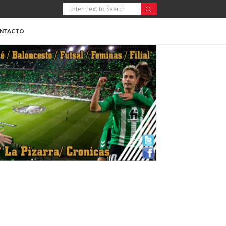
NTACTO