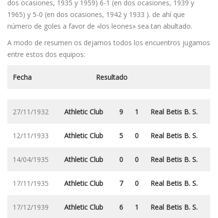
dos ocasiones, 1935 y 1959) 6-1 (en dos ocasiones, 1939 y
1965) y 5-0 (en dos ocasiones, 1942 y 1933 ). de ahí que
número de goles a favor de «los leones» sea tan abultado.
A modo de resumen os dejamos todos los encuentros jugamos
entre estos dos equipos:
Fecha
Resultado
27/11/1932
Athletic Club
9
1
Real Betis B. S.
12/11/1933
Athletic Club
5
0
Real Betis B. S.
14/04/1935
Athletic Club
0
0
Real Betis B. S.
17/11/1935
Athletic Club
7
0
Real Betis B. S.
17/12/1939
Athletic Club
6
1
Real Betis B. S.