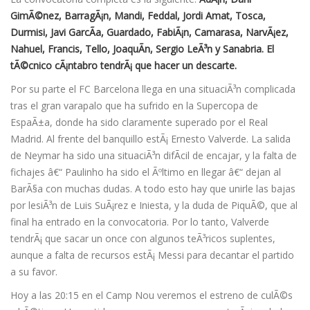
GimÃ©nez, BarragÃ¡n, Mandi, Feddal, Jordi Amat, Tosca,
Durmisi, Javi GarcÃ­a, Guardado, FabiÃ¡n, Camarasa, NarvÃ¡ez,
Nahuel, Francis, Tello, JoaquÃ­n, Sergio LeÃ³n y Sanabria. El
tÃ©cnico cÃ¡ntabro tendrÃ¡ que hacer un descarte.
Por su parte el FC Barcelona llega en una situaciÃ³n complicada
tras el gran varapalo que ha sufrido en la Supercopa de
EspaÃ±a, donde ha sido claramente superado por el Real
Madrid. Al frente del banquillo estÃ¡ Ernesto Valverde. La salida
de Neymar ha sido una situaciÃ³n difÃ­cil de encajar, y la falta de
fichajes â€“ Paulinho ha sido el Ãºltimo en llegar â€“ dejan al
BarÃ§a con muchas dudas. A todo esto hay que unirle las bajas
por lesiÃ³n de Luis SuÃ¡rez e Iniesta, y la duda de PiquÃ©, que al
final ha entrado en la convocatoria. Por lo tanto, Valverde
tendrÃ¡ que sacar un once con algunos teÃ³ricos suplentes,
aunque a falta de recursos estÃ¡ Messi para decantar el partido
a su favor.
Hoy a las 20:15 en el Camp Nou veremos el estreno de culÃ©s