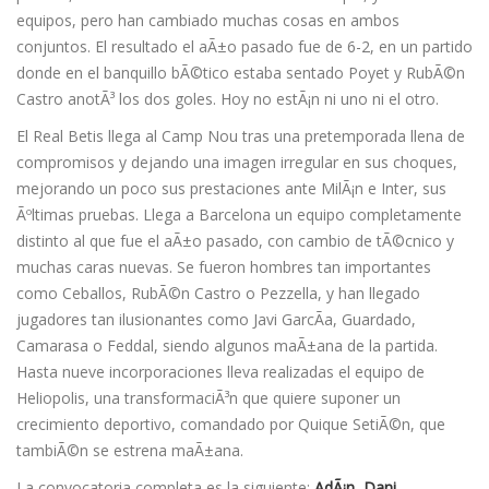
equipos, pero han cambiado muchas cosas en ambos
conjuntos. El resultado el aÃ±o pasado fue de 6-2, en un partido
donde en el banquillo bÃ©tico estaba sentado Poyet y RubÃ©n
Castro anotÃ³ los dos goles. Hoy no estÃ¡n ni uno ni el otro.
El Real Betis llega al Camp Nou tras una pretemporada llena de
compromisos y dejando una imagen irregular en sus choques,
mejorando un poco sus prestaciones ante MilÃ¡n e Inter, sus
Ãºltimas pruebas. Llega a Barcelona un equipo completamente
distinto al que fue el aÃ±o pasado, con cambio de tÃ©cnico y
muchas caras nuevas. Se fueron hombres tan importantes
como Ceballos, RubÃ©n Castro o Pezzella, y han llegado
jugadores tan ilusionantes como Javi GarcÃ­a, Guardado,
Camarasa o Feddal, siendo algunos maÃ±ana de la partida.
Hasta nueve incorporaciones lleva realizadas el equipo de
Heliopolis, una transformaciÃ³n que quiere suponer un
crecimiento deportivo, comandado por Quique SetiÃ©n, que
tambiÃ©n se estrena maÃ±ana.
La convocatoria completa es la siguiente:
AdÃ¡n, Dani