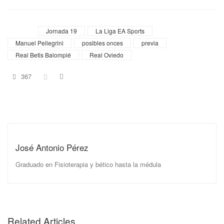
Tags
Jornada 19
La Liga EA Sports
Manuel Pellegrini
posibles onces
previa
Real Betis Balompié
Real Oviedo
367
José Antonio Pérez
Graduado en Fisioterapia y bético hasta la médula
Related Articles