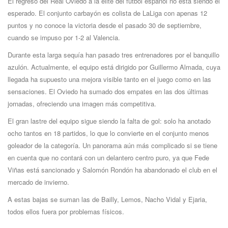
El regreso del Real Oviedo a la élite del fútbol español no está siendo el
esperado. El conjunto carbayón es colista de LaLiga con apenas 12
puntos y no conoce la victoria desde el pasado 30 de septiembre,
cuando se impuso por 1-2 al Valencia.
Durante esta larga sequía han pasado tres entrenadores por el banquillo
azulón. Actualmente, el equipo está dirigido por Guillermo Almada, cuya
llegada ha supuesto una mejora visible tanto en el juego como en las
sensaciones. El Oviedo ha sumado dos empates en las dos últimas
jornadas, ofreciendo una imagen más competitiva.
El gran lastre del equipo sigue siendo la falta de gol: solo ha anotado
ocho tantos en 18 partidos, lo que lo convierte en el conjunto menos
goleador de la categoría. Un panorama aún más complicado si se tiene
en cuenta que no contará con un delantero centro puro, ya que Fede
Viñas está sancionado y Salomón Rondón ha abandonado el club en el
mercado de invierno.
A estas bajas se suman las de Bailly, Lemos, Nacho Vidal y Ejaria,
todos ellos fuera por problemas físicos.