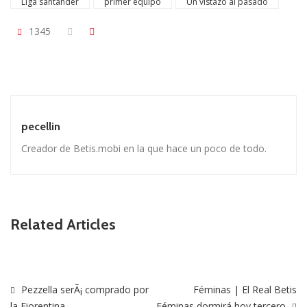
Liga santander
primer equipo
Un vistazo al pasado
1345
pecellin
Creador de Betis.mobi en la que hace un poco de todo.
Related Articles
Pezzella serÃ¡ comprado por
Féminas | El Real Betis
la Fiorentina
Féminas dormirá hoy tercero