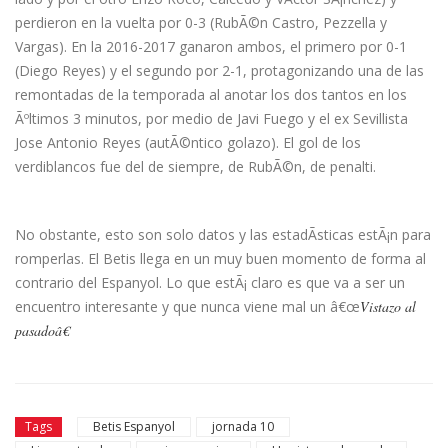
perdieron en la vuelta por 0-3 (RubÃ©n Castro, Pezzella y
Vargas). En la 2016-2017 ganaron ambos, el primero por 0-1
(Diego Reyes) y el segundo por 2-1, protagonizando una de las
remontadas de la temporada al anotar los dos tantos en los
Ãºltimos 3 minutos, por medio de Javi Fuego y el ex Sevillista
Jose Antonio Reyes (autÃ©ntico golazo). El gol de los
verdiblancos fue del de siempre, de RubÃ©n, de penalti.
No obstante, esto son solo datos y las estadÃ­sticas estÃ¡n para
romperlas. El Betis llega en un muy buen momento de forma al
contrario del Espanyol. Lo que estÃ¡ claro es que va a ser un
encuentro interesante y que nunca viene mal un â€œ
Vistazo al
pasadoâ€
Tags
Betis Espanyol
jornada 10