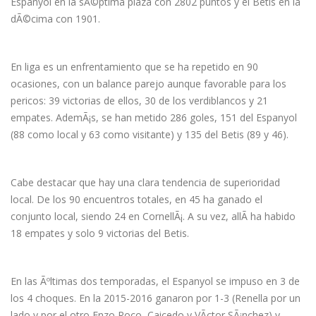
Espanyol en la sÃ©ptima plaza con 2802 puntos y el Betis en la
dÃ©cima con 1901.
En liga es un enfrentamiento que se ha repetido en 90
ocasiones, con un balance parejo aunque favorable para los
pericos: 39 victorias de ellos, 30 de los verdiblancos y 21
empates. AdemÃ¡s, se han metido 286 goles, 151 del Espanyol
(88 como local y 63 como visitante) y 135 del Betis (89 y 46).
Cabe destacar que hay una clara tendencia de superioridad
local. De los 90 encuentros totales, en 45 ha ganado el
conjunto local, siendo 24 en CornellÃ¡. A su vez, allÃ­ ha habido
18 empates y solo 9 victorias del Betis.
En las Ãºltimas dos temporadas, el Espanyol se impuso en 3 de
los 4 choques. En la 2015-2016 ganaron por 1-3 (Renella por un
lado y por el otro Enzo Roco, Caicedo y VÃ­ctor SÃ¡nchez) y