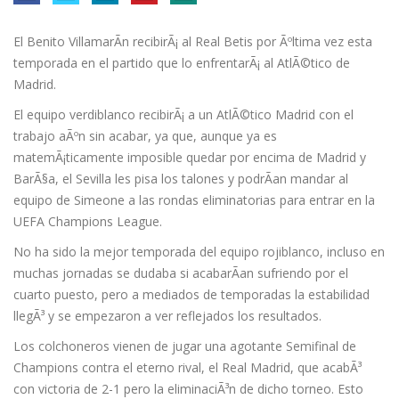
El Benito VillamarÃ­n recibirÃ¡ al Real Betis por Ãºltima vez esta
temporada en el partido que lo enfrentarÃ¡ al AtlÃ©tico de
Madrid.
El equipo verdiblanco recibirÃ¡ a un AtlÃ©tico Madrid con el
trabajo aÃºn sin acabar, ya que, aunque ya es
matemÃ¡ticamente imposible quedar por encima de Madrid y
BarÃ§a, el Sevilla les pisa los talones y podrÃ­an mandar al
equipo de Simeone a las rondas eliminatorias para entrar en la
UEFA Champions League.
No ha sido la mejor temporada del equipo rojiblanco, incluso en
muchas jornadas se dudaba si acabarÃ­an sufriendo por el
cuarto puesto, pero a mediados de temporadas la estabilidad
llegÃ³ y se empezaron a ver reflejados los resultados.
Los colchoneros vienen de jugar una agotante Semifinal de
Champions contra el eterno rival, el Real Madrid, que acabÃ³
con victoria de 2-1 pero la eliminaciÃ³n de dicho torneo. Esto