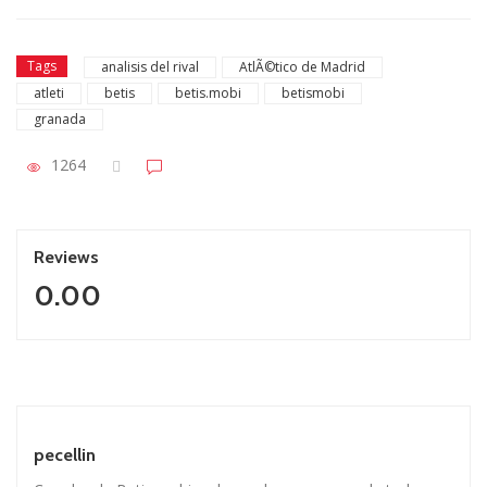
Tags
analisis del rival
AtlÃ©tico de Madrid
atleti
betis
betis.mobi
betismobi
granada
1264
Reviews
0.00
pecellin