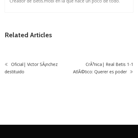
Creador de Betis.mobi en la que hace un poco de todo.
Related Articles
Oficial| Victor SÃ¡nchez
CrÃ³nica| Real Betis 1-1
destituido
AtlÃ©tico: Querer es poder