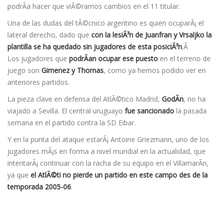
podrÃ­a hacer que viÃ©ramos cambios en el 11 titular.
Una de las dudas del tÃ©cnico argentino es quien ocuparÃ¡ el
lateral derecho, dado que
con la lesiÃ³n de Juanfran y Vrsaljko la
plantilla se ha quedado sin jugadores de esta posiciÃ³n
.Â
Los jugadores que
podrÃ­an ocupar ese puesto
en el terreno de
juego son
Gimenez y Thomas
, como ya hemos podido ver en
anteriores partidos.
La pieza clave en defensa del AtlÃ©tico Madrid,
GodÃ­n
, no ha
viajado a Sevilla. El central uruguayo
fue sancionado
la pasada
semana en el partido contra la SD Eibar.
Y en la punta del ataque estarÃ¡ Antoine Griezmann, uno de los
jugadores mÃ¡s en forma a nivel mundial en la actualidad, que
intentarÃ¡ continuar con la racha de su equipo en el VillamarÃ­n,
ya que
el AtlÃ©ti no pierde un partido en este campo des de la
temporada 2005-06
.