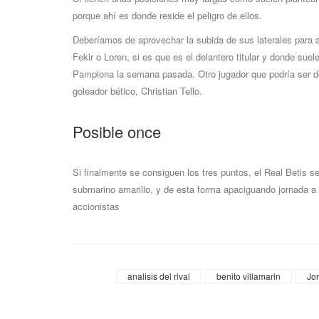
porque ahí es donde reside el peligro de ellos.
Deberíamos de aprovechar la subida de sus laterales para
Fekir o Loren, si es que es el delantero titular y donde
Pamplona la semana pasada. Otro jugador que podría ser de
goleador bético, Christian Tello.
Posible once
Si finalmente se consiguen los tres puntos, el Real Betis s
submarino amarillo, y de esta forma apaciguando jornada a j
accionistas
Tags
analisis del rival
benito villamarin
Jo