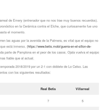
illarreal de Emery (entrenador que no nos trae muy buenos recuerdos).
pronóstico en la Cerámica contra el Elche, que curiosamente fue uno
hasta el momento.
 las aguas por la avenida de la Palmera, es vital que el equipo no
 que está inmerso. (
https://www.betis.mobi/guerra-en-el-sillon-de-
unda parte de Pamplona en el peor de los casos. Ojala vuelva el equipo
mas fiable que al actual.
la temporada 2018/2019 por un 2-1 con doblete de Lo Celso. Las
ntos con los siguientes resultados:
Real Betis
Villarreal
7
5