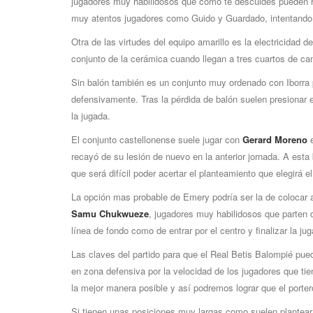
jugadores muy habilidosos que como te descuides pueden ha
muy atentos jugadores como Guido y Guardado, intentando n
Otra de las virtudes del equipo amarillo es la electricidad
conjunto de la cerámica cuando llegan a tres cuartos de c
Sin balón también es un conjunto muy ordenado con Iborra p
defensivamente. Tras la pérdida de balón suelen presionar en
la jugada.
El conjunto castellonense suele jugar con
Gerard Moreno
e
recayó de su lesión de nuevo en la anterior jornada. A est
que será difícil poder acertar el planteamiento que elegirá e
La opción mas probable de Emery podría ser la de coloca
Samu Chukwueze
, jugadores muy habilidosos que parten d
línea de fondo como de entrar por el centro y finalizar la j
Las claves del partido para que el Real Betis Balompié pue
en zona defensiva por la velocidad de los jugadores que tiene
la mejor manera posible y así podremos lograr que el porter
Si tienen unas posiciones muy largas como suelen plantear