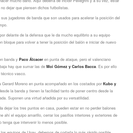
cer mucho daño. Aquí debería de incidir Pellegrini y a su vez, estar
o dejar que piensen dichos futbolistas.
 de sus jugadores de banda que son usados para acelerar la posición del
ampo.
or delante de la defensa que le da mucho equilibrio a su equipo
 bloque para volver a tener la posición del balón e iniciar de nuevo
n banda y
Paco Álcacer
en punta de ataque, pero el valenciano
a baja hay que sumar las de
Moi Gómez y Carlos Bacca
. Es por ello
l técnico vasco.
r a Gerard Moreno en punta acompañado en los costados por
Kubo y
esde la banda y tienen la facilidad tanto de poner centro desde la
ugada. Suponen una virtud añadida por su versatilidad.
da dejar los tres puntos en casa, pueden estar en no perder balones
 ahí el equipo amarillo, cerrar los pasillos interiores y exteriores de
o tenga que intervenir lo menos posible.
 los equipos de Unay, debemos de cortarla lo más rápido posible