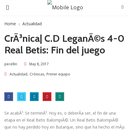
Home
Actualidad
CrÃ³nica| C.D LeganÃ©s 4-0
Real Betis: Fin del juego
May 8, 2017
pecellin
,
,
Actualidad
Crónicas
Primer equipo
Se acabÃ³. Se terminÃ³. Hoy es, o deberÃ­a ser, el fin de una
etapa en el Real Betis BalompiÃ©. Un Real Betis BalompiÃ©
que no hay perdido hoy en Butarque, sino que ha hecho el mÃ¡s