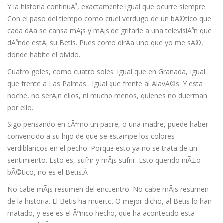
Y la historia continuÃ³, exactamente igual que ocurre siempre.
Con el paso del tiempo como cruel verdugo de un bÃ©tico que
cada dÃ­a se cansa mÃ¡s y mÃ¡s de gritarle a una televisiÃ³n que
dÃ³nde estÃ¡ su Betis. Pues como dirÃ­a uno que yo me sÃ©,
donde habite el olvido.
Cuatro goles, como cuatro soles. Igual que en Granada, Igual
que frente a Las Palmas…Igual que frente al AlavÃ©s. Y esta
noche, no serÃ¡n ellos, ni mucho menos, quienes no duerman
por ello.
Sigo pensando en cÃ³mo un padre, o una madre, puede haber
convencido a su hijo de que se estampe los colores
verdiblancos en el pecho. Porque esto ya no se trata de un
sentimiento. Esto es, sufrir y mÃ¡s sufrir. Esto querido niÃ±o
bÃ©tico, no es el Betis.Â
No cabe mÃ¡s resumen del encuentro. No cabe mÃ¡s resumen
de la historia. El Betis ha muerto. O mejor dicho, al Betis lo han
matado, y ese es el Ãºnico hecho, que ha acontecido esta