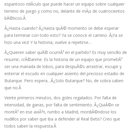
espantoso ridÃ­culo que puede hacer un equipo sobre cualquier
terreno de juego y como no, delante de mÃ¡s de cuatrocientos
bÃ©ticos.Â
Â¿Hasta cuando? Â¿Hasta quÃ© momento se debe esperar
para terminar con todo esto? Ya se conoce el camino. Â¡Ya se
hizo una vez! Y la historia, vuelve a repetirse…
Â¿Quieren saber quÃ© ocurriÃ³ en el partido? Es muy sencillo de
resumir, crÃ©anme. Es la historia de un equipo que prometiÃ³
ser una manada de lobos, para despuÃ©s arrastrar, escupir y
enterrar el escudo en cualquier asiento del precioso estadio de
Butarque. Pero espera…Â¿Solo Butarque? No, de sobra saben
que no.Â
Veinte primeros minutos, dos goles regalados. Por falta de
intensidad, de ganas, por falta de sentimiento. Â¿QuiÃ©n se
montÃ³ en ese aviÃ³n, rumbo a Madrid, mordiÃ©ndose los
nudillos por saber que iba a defender al Real Betis? Creo que
todos saben la respuesta.Â