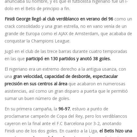
anunciaba su nombre, y es que el futbolista nigeriano fue un í­
dolo en el Betis de principio a fin.
Finidi George llegó al club verdiblanco en verano del 96
como un
crack consolidado y una gran estrella, no en vano vení­a de un
grande de Europa como el AJAX de Amsterdam, que acababa de
conquistar la Champions League.
Jugó en el club de las trece barras durante cuatro temporadas
en las que
participó en 130 partidos y anotó 38 goles.
El nigeriano era un extremo derecho a la antigua usanza, con
una
gran velocidad, capacidad de desborde, espectacular
precisión en sus centros al área
que acabaron en numerosas
asistencias, así como un gran disparo a puerta que le permitió
sumar un buen número de goles.
En su primera campaña, la
96-97
, estuvo a punto de
proclamarse campeón de Copa del Rey, pero los verdiblancos
cayeron en la final ante el F.C Barcelona por 3-2, anotando
Finidi uno de los dos goles. En cuanto a la Liga,
el Betis hizo una