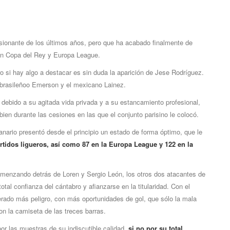
ionante de los últimos años, pero que ha acabado finalmente de
en Copa del Rey y Europa League.
ero si hay algo a destacar es sin duda la aparición de Jese Rodríguez.
al brasileñoo Emerson y el mexicano Lainez.
 debido a su agitada vida privada y a su estancamiento profesional,
bien durante las cesiones en las que el conjunto parisino le colocó.
canario presentó desde el principio un estado de forma óptimo, que le
rtidos ligueros, así­ como 87 en la Europa League y 122 en la
, comenzando detrás de Loren y Sergio León, los otros dos atacantes de
total confianza del cántabro y afianzarse en la titularidad. Con el
erado más peligro, con más oportunidades de gol, que sólo la mala
on la camiseta de las treces barras.
or las muestras de su indiscutible calidad,
si no por su total