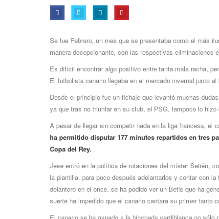
Se fue Febrero, un mes que se presentaba como el más ilus
manera decepcionante, con las respectivas eliminaciones 
Es difí­cil encontrar algo positivo entre tanta mala racha, p
El futbolista canario llegaba en el mercado invernal junto 
Desde el principio fue un fichaje que levantó muchas dudas
ya que tras no triunfar en su club, el PSG, tampoco lo hizo 
A pesar de llegar sin competir nada en la liga francesa, el 
ha permitido disputar 177 minutos repartidos en tres pa
Copa del Rey.
Jese entró en la polí­tica de rotaciones del mí­ster Setién
la plantilla, para poco después adelantarlos y contar con la 
delantero en el once, se ha podido ver un Betis que ha gen
suerte ha impedido que el canario cantara su primer tanto c
El canario se ha ganado a la hinchada verdiblanca no sólo p