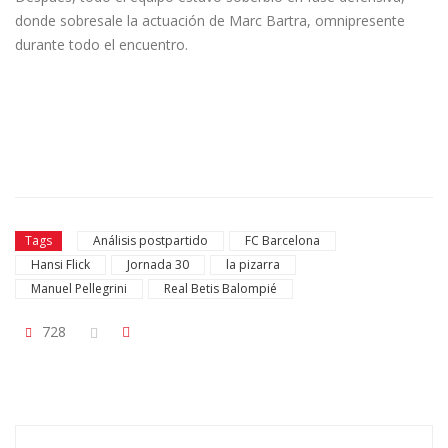
donde sobresale la actuación de Marc Bartra, omnipresente
durante todo el encuentro.
Tags
Análisis postpartido
FC Barcelona
Hansi Flick
Jornada 30
la pizarra
Manuel Pellegrini
Real Betis Balompié
728