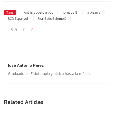
Tags
Análisis postpartido
jornada 8
la pizarra
RCD Espanyol
Real Betis Balompié
519
José Antonio Pérez
Graduado en Fisioterapia y bético hasta la médula
Related Articles