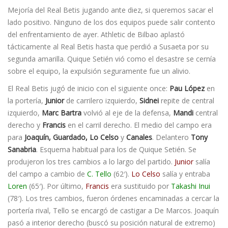
Mejorí­a del Real Betis jugando ante diez, si queremos sacar el
lado positivo. Ninguno de los dos equipos puede salir contento
del enfrentamiento de ayer. Athletic de Bilbao aplastó
tácticamente al Real Betis hasta que perdió a Susaeta por su
segunda amarilla. Quique Setién vió como el desastre se cerní­a
sobre el equipo, la expulsión seguramente fue un alivio.
El Real Betis jugó de inicio con el siguiente once:
Pau López
en
la porterí­a,
Junior
de carrilero izquierdo,
Sidnei
repite de central
izquierdo,
Marc Bartra
volvió al eje de la defensa,
Mandi
central
derecho y
Francis
en el carril derecho. El medio del campo era
para
Joaquí­n, Guardado, Lo Celso
y
Canales
. Delantero
Tony
Sanabria
. Esquema habitual para los de Quique Setién. Se
produjeron los tres cambios a lo largo del partido.
Junior
salí­a
del campo a cambio de
C. Tello
(62′). 
Lo Celso
salí­a y entraba
Loren
(65′). Por último,
Francis
era sustituido por
Takashi Inui
(78′). Los tres cambios, fueron órdenes encaminadas a cercar la
porterí­a rival, Tello se encargó de castigar a De Marcos. Joaquí­n
pasó a interior derecho (buscó su posición natural de extremo)