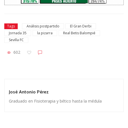
Tags
Análisis postpartido
El Gran Derbi
Jornada 35
la pizarra
Real Betis Balompié
Sevilla FC
602
José Antonio Pérez
Graduado en Fisioterapia y bético hasta la médula