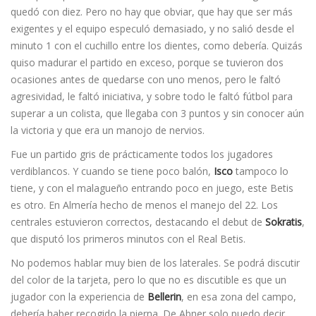
quedó con diez. Pero no hay que obviar, que hay que ser más
exigentes y el equipo especuló demasiado, y no salió desde el
minuto 1 con el cuchillo entre los dientes, como debería. Quizás
quiso madurar el partido en exceso, porque se tuvieron dos
ocasiones antes de quedarse con uno menos, pero le faltó
agresividad, le faltó iniciativa, y sobre todo le faltó fútbol para
superar a un colista, que llegaba con 3 puntos y sin conocer aún
la victoria y que era un manojo de nervios.
Fue un partido gris de prácticamente todos los jugadores
verdiblancos. Y cuando se tiene poco balón,
Isco
tampoco lo
tiene, y con el malagueño entrando poco en juego, este Betis
es otro. En Almería hecho de menos el manejo del 22. Los
centrales estuvieron correctos, destacando el debut de
Sokratis
,
que disputó los primeros minutos con el Real Betis.
No podemos hablar muy bien de los laterales. Se podrá discutir
del color de la tarjeta, pero lo que no es discutible es que un
jugador con la experiencia de
Bellerin
, en esa zona del campo,
debería haber recogido la pierna. De Abner solo puedo decir,