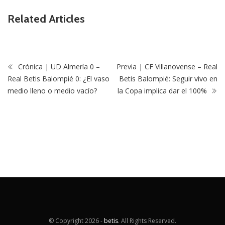
Related Articles
Crónica | UD Almería 0 –
Previa | CF Villanovense – Real
Real Betis Balompié 0: ¿El vaso
Betis Balompié: Seguir vivo en
medio lleno o medio vacío?
la Copa implica dar el 100%
© Copyright
2026 -
betis
. All Rights Reserved.