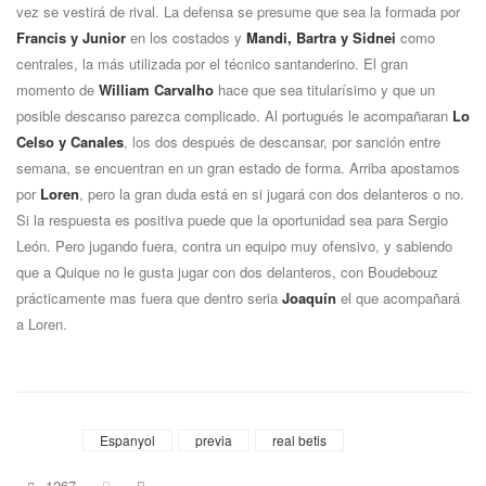
vez se vestirá de rival. La defensa se presume que sea la formada por
Francis y Junior
en los costados y
Mandi, Bartra y Sidnei
como
centrales, la más utilizada por el técnico santanderino. El gran
momento de
William Carvalho
hace que sea titularí­simo y que un
posible descanso parezca complicado. Al portugués le acompañaran
Lo
Celso y Canales
, los dos después de descansar, por sanción entre
semana, se encuentran en un gran estado de forma. Arriba apostamos
por
Loren
, pero la gran duda está en si jugará con dos delanteros o no.
Si la respuesta es positiva puede que la oportunidad sea para Sergio
León. Pero jugando fuera, contra un equipo muy ofensivo, y sabiendo
que a Quique no le gusta jugar con dos delanteros, con Boudebouz
prácticamente mas fuera que dentro seria
Joaquí­n
el que acompañará
a Loren.
Tags
Espanyol
previa
real betis
1267