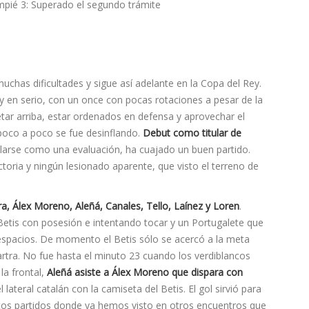
muchas dificultades y sigue así adelante en la Copa del Rey.
en serio, con un once con pocas rotaciones a pesar de la
retar arriba, estar ordenados en defensa y aprovechar el
 poco a poco se fue desinflando.
Debut como titular de
arse como una evaluación, ha cuajado un buen partido.
ictoria y ningún lesionado aparente, que visto el terreno de
ra, Álex Moreno, Aleñá, Canales, Tello, Laínez y Loren
.
Betis con posesión e intentando tocar y un Portugalete que
espacios. De momento el Betis sólo se acercó a la meta
artra. No fue hasta el minuto 23 cuando los verdiblancos
la frontal,
Aleñá asiste a Álex Moreno que dispara con
l lateral catalán con la camiseta del Betis. El gol sirvió para
stos partidos donde ya hemos visto en otros encuentros que