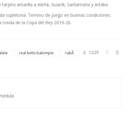
tarjeta amarilla a Aleñá, Isuardi, Santamaría y Artabe.
da supletoria. Terreno de juego en buenas condiciones.
a ronda de la Copa del Rey 2019-20.
1229
alete
real betis balompie
rubÃ­
 médula