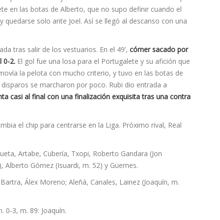
ete en las botas de Alberto, que no supo definir cuando el
y quedarse solo ante Joel. Así se llegó al descanso con una
a tras salir de los vestuarios. En el 49’,
córner sacado por
 0-2.
El gol fue una losa para el Portugalete y su afición que
ovía la pelota con mucho criterio, y tuvo en las botas de
 disparos se marcharon por poco. Rubi dio entrada a
ta casi al final con una finalización exquisita tras una contra
cambia el chip para centrarse en la Liga. Próximo rival, Real
hueta, Artabe, Cubería, Txopi, Roberto Gandara (Jon
), Alberto Gómez (Isuardi, m. 52) y Güemes.
Bartra, Álex Moreno; Aleñá, Canales, Lainez (Joaquín, m.
. 0-3, m. 89: Joaquín.