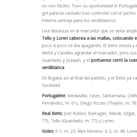
no son fáciles. Tuvo su oportunidad el Portugal
gol parecía cantado tras controlar con el pecho 
mínima ventaja para los verdiblancos.
Una distancia en el marcador que se vería ampliad
Tello y Loren cabecea a las mallas, colocando el
poco a poco se iba apagando. El Betis movía y m
Aleñá y Canales agrandar el marcador, pero sus
Guardado y Joaquín, y el
portuense cerró la cuen
verdiblanca
.
Se llegaba así al final del partido, y el Betis ya 
Sociedad.
Portugalete:
Mediavilla; Yaser, Santamaría, Celi
Fernández, m. 61), Diego Rozas (Thaylor, m. 78
Real Betis:
Joel Robles; Barragán, Mandi, Edgar, 
77), Tello (Guardado, m. 77) y Loren.
Goles:
0-1, m. 23: Álex Moreno. 0-2, m. 48: Loren