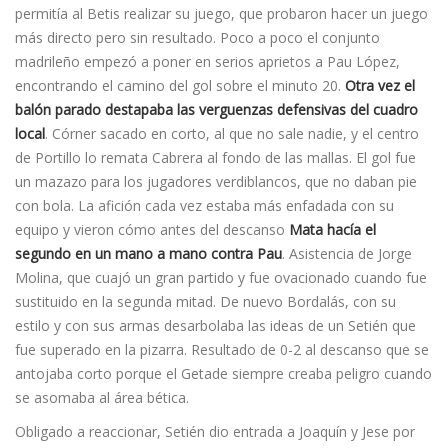
permití­a al Betis realizar su juego, que probaron hacer un juego
más directo pero sin resultado. Poco a poco el conjunto
madrileño empezó a poner en serios aprietos a Pau López,
encontrando el camino del gol sobre el minuto 20.
Otra vez el
balón parado destapaba las verguenzas defensivas del cuadro
local
. Córner sacado en corto, al que no sale nadie, y el centro
de Portillo lo remata Cabrera al fondo de las mallas. El gol fue
un mazazo para los jugadores verdiblancos, que no daban pie
con bola. La afición cada vez estaba más enfadada con su
equipo y vieron cómo antes del descanso
Mata hací­a el
segundo en un mano a mano contra Pau
. Asistencia de Jorge
Molina, que cuajó un gran partido y fue ovacionado cuando fue
sustituido en la segunda mitad. De nuevo Bordalás, con su
estilo y con sus armas desarbolaba las ideas de un Setién que
fue superado en la pizarra. Resultado de 0-2 al descanso que se
antojaba corto porque el Getade siempre creaba peligro cuando
se asomaba al área bética.
Obligado a reaccionar, Setién dio entrada a Joaquín y Jese por