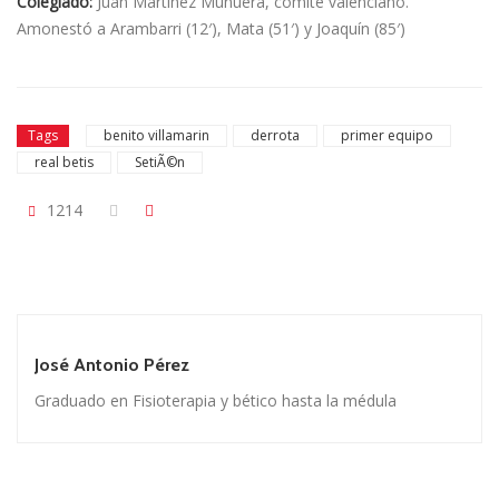
Colegiado:
Juan Martínez Munuera, comité valenciano.
Amonestó a Arambarri (12′), Mata (51′) y Joaquí­n (85′)
Tags
benito villamarin
derrota
primer equipo
real betis
SetiÃ©n
1214
José Antonio Pérez
Graduado en Fisioterapia y bético hasta la médula