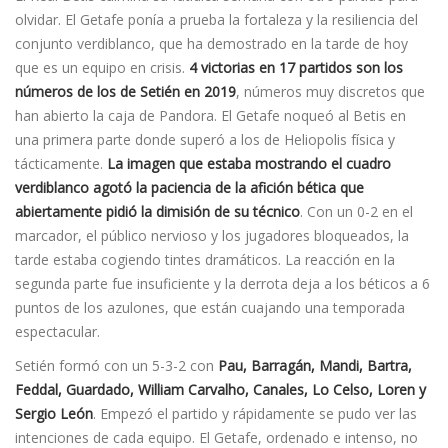
olvidar. El Getafe poní­a a prueba la fortaleza y la resiliencia del
conjunto verdiblanco, que ha demostrado en la tarde de hoy
que es un equipo en crisis.
4 victorias en 17 partidos son los
números de los de Setién en 2019
, números muy discretos que
han abierto la caja de Pandora. El Getafe noqueó al Betis en
una primera parte donde superó a los de Heliopolis física y
tácticamente.
La imagen que estaba mostrando el cuadro
verdiblanco agotó la paciencia de la afición bética que
abiertamente pidió la dimisión de su técnico
. Con un 0-2 en el
marcador, el público nervioso y los jugadores bloqueados, la
tarde estaba cogiendo tintes dramáticos. La reacción en la
segunda parte fue insuficiente y la derrota deja a los béticos a 6
puntos de los azulones, que están cuajando una temporada
espectacular.
Setién formó con un 5-3-2 con
Pau, Barragán, Mandi, Bartra,
Feddal, Guardado, William Carvalho, Canales, Lo Celso, Loren y
Sergio León
. Empezó el partido y rápidamente se pudo ver las
intenciones de cada equipo. El Getafe, ordenado e intenso, no