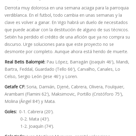
Derrota muy dolorosa en una semana aciaga para la parroquia
verdiblanca. En el futbol, todo cambia en unas semanas y la
clave es volver a ganar. En Vigo habrá un duelo de necesitados
que puede acabar con la destitución de alguno de sus técnicos.
Setién ha perdido el crédito de una afición que ya no compra su
discurso. Urge soluciones para que este proyecto no se
desmonte por completo. Aunque ahora está herido de muerte.
Real Betis Balompié:
Pau López, Barragán (Joaquí­n 46′), Mandi,
Bartra, Feddal, Guardado (Tello 66′), Carvalho, Canales, Lo
Celso, Sergio León (Jese 46′) y Loren.
Getafe CF:
Soria, Damián, Djené, Cabrera, Olivera, Foulquier,
Arambarri (Flamini 62′), Maksimovic, Portillo (Cristóforo 75′),
Molina (Ãngel 84′) y Mata.
Goles:
0-1. Cabrera (20′).
0-2. Mata (43′).
1-2. Joaquí­n (74′).