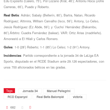
Edu Expósito (Calero, 73’), Pol Lozano (Král, 46’); Antoniu Roca (Jofre
Carreras, 65’), Puado y Roberto.
Real Betis
: Adrián; Sabaly (Bellerín, 80’), Bartra, Natan, Ricardo
Rodríguez; Altimira, William Carvalho (Isco, 59’); Antony, Lo Celso,
Jesús Rodríguez (Ez Abde, 59’); y ‘Cucho’ Hernández (Bakambu,
80’).Árbitro: Cuadra Fernández (balear). VAR: Ortiz Arias (madrileño).
Amonestó a El Hilali y Carlos Romero.
Goles
: 1-0 (28’) Roberto; 1-1 (85’) Lo Celso; 1-2 (91’) Antony.
Incidencias
: Partido correspondiente a la jornada 34 de LaLiga EA
Sports, disputado en el RCDE Stadium ante 29.126 espectadores, con
unos 700 aficionados béticos en las gradas.
Tags
Jornada 34
Manuel Pellegrini
RCD Espanyol
Real Betis Balompié
victoria
682