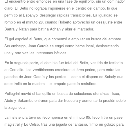
El encuentro entró entonces en una fase de equilibrio, sin un dominador
claro. El Betis no lograba imponerse en el centro del campo, lo que
permitió al Espanyol desplegar rápidas transiciones. La igualdad se
rompió en el minuto 28, cuando Roberto aprovechó un desajuste entre
Bartra y Natan para batir a Adrián y abrir el marcador.
El gol espoleó al Betis, que comenzó a empujar en busca del empate.
Sin embargo, Joan García se erigió como héroe local, desbaratando
una y otra vez las intentonas béticas.
En la segunda parte, el dominio fue total del Betis, vestido de fosforito
en Cornellà. Los verdiblancos asediaron el área perica, pero entre las
paradas de Joan García y los postes —como el disparo de Sabaly que
se estrelló en la madera— el empate parecía resistirse.
Pellegrini movió el banquillo en busca de soluciones ofensivas. Isco,
Abde y Bakambu entraron para dar frescura y aumentar la presión sobre
la zaga local.
La insistencia tuvo su recompensa en el minuto 85. Isco filtró un pase
magistral y Lo Celso, tras una jugada de fantasía, firmó un golazo para