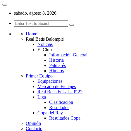
sábado, agosto 8, 2026
Home
Real Betis Balompié
Noticias
El Club
Información General
Historia
Palmarés
Himnos
Primer Equipo
Equipaciones
Mercado de Fichajes
Real Betis Futsal – Jº 22
Liga
Clasificación
Resultados
Copa del Rey
Resultados Copa
Opinión
Contacto