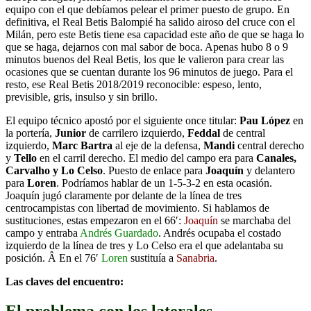
equipo con el que debí­amos pelear el primer puesto de grupo. En
definitiva, el Real Betis Balompié ha salido airoso del cruce con el
Milán, pero este Betis tiene esa capacidad este año de que se haga lo
que se haga, dejarnos con mal sabor de boca. Apenas hubo 8 o 9
minutos buenos del Real Betis, los que le valieron para crear las
ocasiones que se cuentan durante los 96 minutos de juego. Para el
resto, ese Real Betis 2018/2019 reconocible: espeso, lento,
previsible, gris, insulso y sin brillo.
El equipo técnico apostó por el siguiente once titular:
Pau López
en
la porterí­a,
Junior
de carrilero izquierdo,
Feddal
de central
izquierdo,
Marc Bartra
al eje de la defensa,
Mandi
central derecho
y
Tello
en el carril derecho. El medio del campo era para
Canales,
Carvalho y Lo Celso
. Puesto de enlace para
Joaquí­n
y delantero
para
Loren
. Podrí­amos hablar de un 1-5-3-2 en esta ocasión.
Joaquí­n jugó claramente por delante de la línea de tres
centrocampistas con libertad de movimiento. Si hablamos de
sustituciones, estas empezaron en el 66′:
Joaquín
se marchaba del
campo y entraba
Andrés Guardado
. Andrés ocupaba el costado
izquierdo de la línea de tres y Lo Celso era el que adelantaba su
posición. Â En el 76′
Loren
sustituía a
Sanabria
.
Las claves del encuentro:
El problema con los laterales.