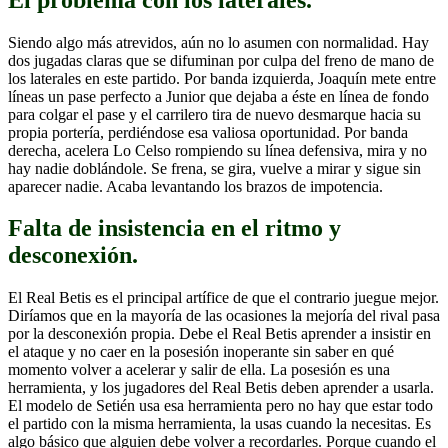
Siendo algo más atrevidos, aún no lo asumen con normalidad. Hay
dos jugadas claras que se difuminan por culpa del freno de mano de
los laterales en este partido. Por banda izquierda, Joaquín mete entre
líneas un pase perfecto a Junior que dejaba a éste en lí­nea de fondo
para colgar el pase y el carrilero tira de nuevo desmarque hacia su
propia porterí­a, perdiéndose esa valiosa oportunidad. Por banda
derecha, acelera Lo Celso rompiendo su línea defensiva, mira y no
hay nadie doblándole. Se frena, se gira, vuelve a mirar y sigue sin
aparecer nadie. Acaba levantando los brazos de impotencia.
Falta de insistencia en el ritmo y
desconexión.
El Real Betis es el principal artífice de que el contrario juegue mejor.
Diríamos que en la mayorí­a de las ocasiones la mejoría del rival pasa
por la desconexión propia. Debe el Real Betis aprender a insistir en
el ataque y no caer en la posesión inoperante sin saber en qué
momento volver a acelerar y salir de ella. La posesión es una
herramienta, y los jugadores del Real Betis deben aprender a usarla.
El modelo de Setién usa esa herramienta pero no hay que estar todo
el partido con la misma herramienta, la usas cuando la necesitas. Es
algo básico que alguien debe volver a recordarles. Porque cuando el