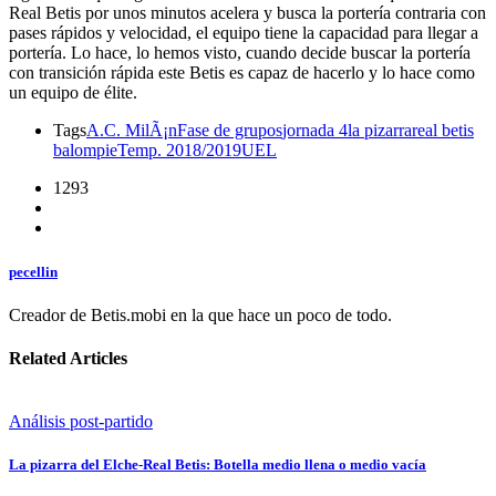
Real Betis por unos minutos acelera y busca la porterí­a contraria con
pases rápidos y velocidad, el equipo tiene la capacidad para llegar a
porterí­a. Lo hace, lo hemos visto, cuando decide buscar la porterí­a
con transición rápida este Betis es capaz de hacerlo y lo hace como
un equipo de élite.
Tags
A.C. MilÃ¡n
Fase de grupos
jornada 4
la pizarra
real betis
balompie
Temp. 2018/2019
UEL
1293
pecellin
Creador de Betis.mobi en la que hace un poco de todo.
Related Articles
Análisis post-partido
La pizarra del Elche-Real Betis: Botella medio llena o medio vacía