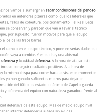
 vez nos vamos a sumergir en
sacar conclusiones del penoso
brados en anteriores pizarras como: que los laterales que
lertas, fallos de cobertura, posicionamiento… el Real Betis
aún se conservan y parecen que van a llevar al técnico
 Y que, por supuesto, fueron motivos para que el equipo
 a los de las trece barras.
 el cambio en el equipo técnico, y pone en serias dudas que
tuación vaya a cambiar. Y es que hay una abismal
ud ofensiva y la actitud defensiva
. A la hora de atacar este
incluso conseguir resultados positivos. A la hora de
ay la misma chispa para correr hacia atrás, esos momentos
ales ya han ganado suficientes metros para dejar en
afirmación del fútbol es estado de ánimo de Capello guarda
ia y diferencia del equipo con naturaleza ganadora frente al
r.
itud defensiva de este equipo. Más de medio equipo rival
deben intentar defender la jugada sin ayudas.