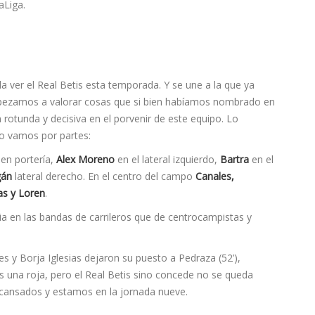
a ver el Real Betis esta temporada. Y se une a la que ya
mpezamos a valorar cosas que si bien habíamos nombrado en
otunda y decisiva en el porvenir de este equipo. Lo
ro vamos por partes:
en portería,
Alex Moreno
en el lateral izquierdo,
Bartra
en el
gán
lateral derecho. En el centro del campo
Canales,
as y Loren
.
a en las bandas de carrileros que de centrocampistas y
s y Borja Iglesias dejaron su puesto a Pedraza (52’),
 es una roja, pero el Real Betis sino concede no se queda
 cansados y estamos en la jornada nueve.