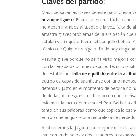
Claves del partido:
Más que sacar las claves de este partido esta
arranque liguero
. Fuera de errores tácticos nom
no deben ir ambos al ataque a la vez, falta de a
arrastra graves problemas de la era Setién que 
catalán y su equipo fuera del banquillo bético.
técnico de Quique no siga a día de hoy dirigiendo
Resulta grave porque no se ha visto mejoría con
con la llegada de un nuevo equipo técnico la si
desestabilidad,
falta de equilibrio entre la actit
equipo es capaz de sacrificarse con uno menos, 
defender, justo en el momento de pérdida no h
de dudas, de desgana, es tiempo en que los riv
evidencia la lacra defensiva del Real Betis. La 
tanto en sus palabras como que explica la esenc
equipo que adquiere una naturaleza de perdedo
Aquí tenemos la jugada que mejor explica la act
van corriendo solos y dos jugadores atrasados 