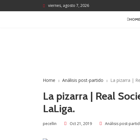
viernes, agosto 7, 2026
HOM
Home
Análisis post-partido
La pizarra | Re
La pizarra | Real Soci
LaLiga.
Oct 21, 2019
Análisis post-parti
pecellin