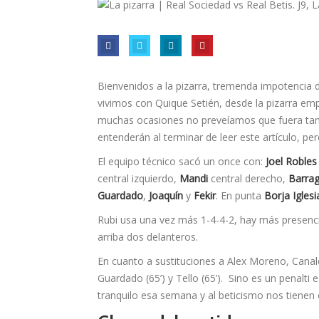
Bienvenidos a la pizarra, tremenda impotencia d
vivimos con Quique Setién, desde la pizarra e
muchas ocasiones no preveíamos que fuera tan r
entenderán al terminar de leer este artículo, pe
El equipo técnico sacó un once con:
Joel Robles
central izquierdo,
Mandi
central derecho,
Barra
Guardado
,
Joaquín
y
Fekir
. En punta
Borja Iglesi
Rubi usa una vez más 1-4-4-2, hay más presenci
arriba dos delanteros.
En cuanto a sustituciones a Alex Moreno, Canale
Guardado (65’) y Tello (65’). Sino es un penalti
tranquilo esa semana y al beticismo nos tienen