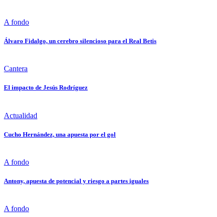
A fondo
Álvaro Fidalgo, un cerebro silencioso para el Real Betis
Cantera
El impacto de Jesús Rodríguez
Actualidad
Cucho Hernández, una apuesta por el gol
A fondo
Antony, apuesta de potencial y riesgo a partes iguales
A fondo