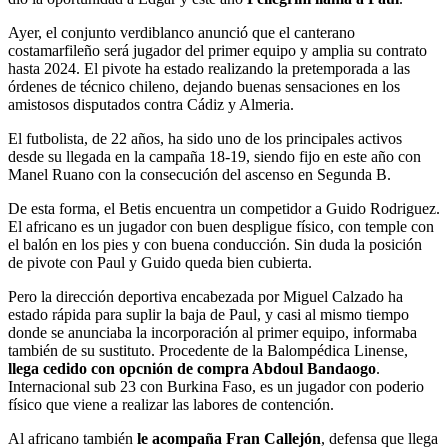
Ayer, el conjunto verdiblanco anunció que el canterano
costamarfileño será jugador del primer equipo y amplia su contrato
hasta 2024. El pivote ha estado realizando la pretemporada a las
órdenes de técnico chileno, dejando buenas sensaciones en los
amistosos disputados contra Cádiz y Almeria.
El futbolista, de 22 años, ha sido uno de los principales activos
desde su llegada en la campaña 18-19, siendo fijo en este año con
Manel Ruano con la consecución del ascenso en Segunda B.
De esta forma, el Betis encuentra un competidor a Guido Rodriguez.
El africano es un jugador con buen despligue físico, con temple con
el balón en los pies y con buena conducción. Sin duda la posición
de pivote con Paul y Guido queda bien cubierta.
Pero la dirección deportiva encabezada por Miguel Calzado ha
estado rápida para suplir la baja de Paul, y casi al mismo tiempo
donde se anunciaba la incorporación al primer equipo, informaba
también de su sustituto. Procedente de la Balompédica Linense,
llega cedido con opcnión de compra Abdoul Bandaogo
.
Internacional sub 23 con Burkina Faso, es un jugador con poderio
físico que viene a realizar las labores de contención.
Al africano también
le acompaña Fran Callejón
, defensa que llega