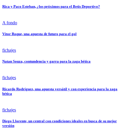
Rica y Paco Esteban, ¿los próximos para el Betis Deportivo?
A fondo
Vitor Roque, una apuesta de futuro para el gol
fichajes
Natan Souza, contundencia y garra para la zaga bética
fichajes
Ricardo Rodríguez, una apuesta versátil y con experiencia para la zaga
bética
fichajes
Diego Llorente, un central con condiciones ideales en busca de su mejor
versión