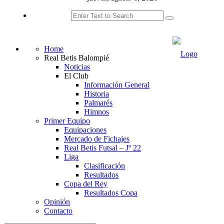
Home
Real Betis Balompié
Noticias
El Club
Información General
Historia
Palmarés
Himnos
Primer Equipo
Equipaciones
Mercado de Fichajes
Real Betis Futsal – Jº 22
Liga
Clasificación
Resultados
Copa del Rey
Resultados Copa
Opinión
Contacto