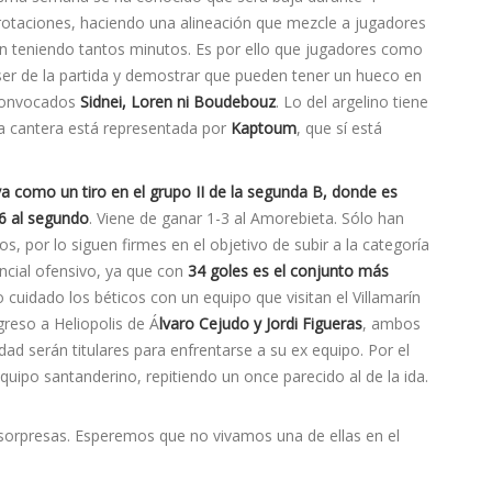
rotaciones, haciendo una alineación que mezcle a jugadores
n teniendo tantos minutos. Es por ello que jugadores como
er de la partida y demostrar que pueden tener un hueco en
 convocados
Sidnei, Loren ni Boudebouz
. Lo del argelino tiene
 La cantera está representada por
Kaptoum
, que sí está
va como un tiro en el grupo II de la segunda B, donde es
6 al segundo
. Viene de ganar 1-3 al Amorebieta. Sólo han
s, por lo siguen firmes en el objetivo de subir a la categoría
encial ofensivo, ya que con
34 goles es el conjunto más
cuidado los béticos con un equipo que visitan el Villamarín
greso a Heliopolis de Á
lvaro Cejudo y Jordi Figueras
, ambos
ad serán titulares para enfrentarse a su ex equipo. Por el
ipo santanderino, repitiendo un once parecido al de la ida.
sorpresas. Esperemos que no vivamos una de ellas en el