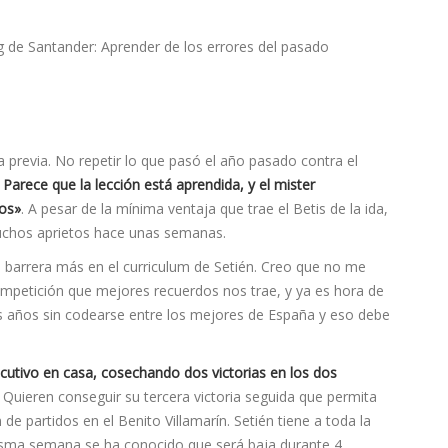
a previa. No repetir lo que pasó el año pasado contra el
.
Parece que la lección está aprendida, y el mister
os»
. A pesar de la mí­nima ventaja que trae el Betis de la ida,
muchos aprietos hace unas semanas.
a barrera más en el curriculum de Setién. Creo que no me
competición que mejores recuerdos nos trae, y ya es hora de
s años sin codearse entre los mejores de España y eso debe
cutivo en casa, cosechando dos victorias en los dos
Quieren conseguir su tercera victoria seguida que permita
 partidos en el Benito Villamarí­n. Setién tiene a toda la
isma semana se ha conocido que será baja durante 4