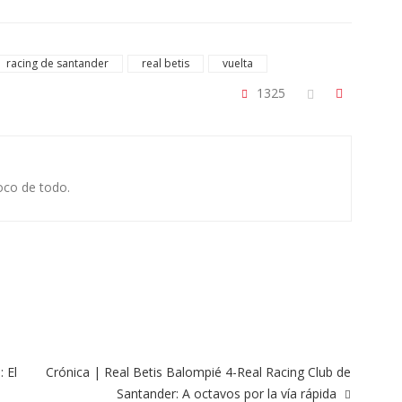
racing de santander
real betis
vuelta
1325
oco de todo.
 El
Crónica | Real Betis Balompié 4-Real Racing Club de
Santander: A octavos por la ví­a rápida