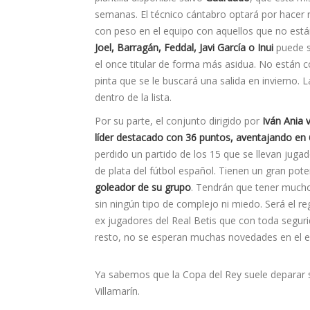
semanas. El técnico cántabro optará por hacer 
con peso en el equipo con aquellos que no está
Joel, Barragán, Feddal, Javi Garcí­a o Inui
puede s
el once titular de forma más asidua. No están
pinta que se le buscará una salida en invierno.
dentro de la lista.
Por su parte, el conjunto dirigido por
Iván Ania 
líder destacado con 36 puntos, aventajando en 
perdido un partido de los 15 que se llevan jugado
de plata del fútbol español. Tienen un gran pot
goleador de su grupo
. Tendrán que tener mucho 
sin ningún tipo de complejo ni miedo. Será el re
ex jugadores del Real Betis que con toda segurid
resto, no se esperan muchas novedades en el equ
Ya sabemos que la Copa del Rey suele deparar 
Villamarí­n.