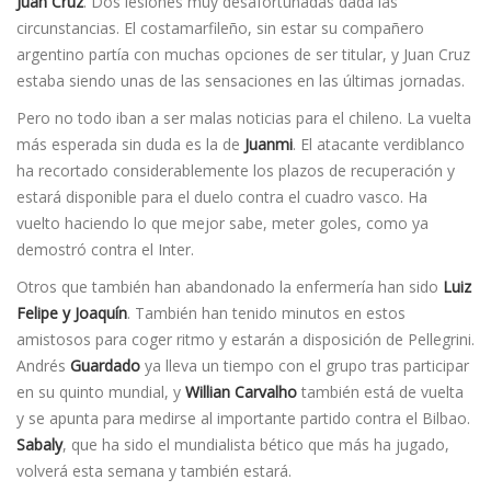
Juan Cruz
. Dos lesiones muy desafortunadas dada las
circunstancias. El costamarfileño, sin estar su compañero
argentino partía con muchas opciones de ser titular, y Juan Cruz
estaba siendo unas de las sensaciones en las últimas jornadas.
Pero no todo iban a ser malas noticias para el chileno. La vuelta
más esperada sin duda es la de
Juanmi
. El atacante verdiblanco
ha recortado considerablemente los plazos de recuperación y
estará disponible para el duelo contra el cuadro vasco. Ha
vuelto haciendo lo que mejor sabe, meter goles, como ya
demostró contra el Inter.
Otros que también han abandonado la enfermería han sido
Luiz
Felipe y Joaquín
. También han tenido minutos en estos
amistosos para coger ritmo y estarán a disposición de Pellegrini.
Andrés
Guardado
ya lleva un tiempo con el grupo tras participar
en su quinto mundial, y
Willian Carvalho
también está de vuelta
y se apunta para medirse al importante partido contra el Bilbao.
Sabaly
, que ha sido el mundialista bético que más ha jugado,
volverá esta semana y también estará.