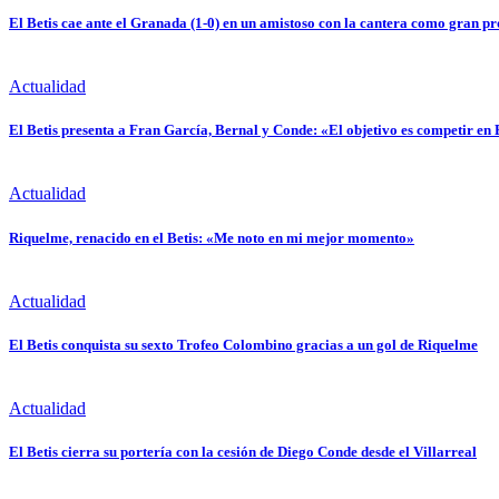
El Betis cae ante el Granada (1-0) en un amistoso con la cantera como gran pr
Actualidad
El Betis presenta a Fran García, Bernal y Conde: «El objetivo es competir en
Actualidad
Riquelme, renacido en el Betis: «Me noto en mi mejor momento»
Actualidad
El Betis conquista su sexto Trofeo Colombino gracias a un gol de Riquelme
Actualidad
El Betis cierra su portería con la cesión de Diego Conde desde el Villarreal