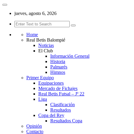
jueves, agosto 6, 2026
Home
Real Betis Balompié
Noticias
El Club
Información General
Historia
Palmarés
Himnos
Primer Equipo
Equipaciones
Mercado de Fichajes
Real Betis Futsal – Jº 22
Liga
Clasificación
Resultados
Copa del Rey
Resultados Copa
Opinión
Contacto