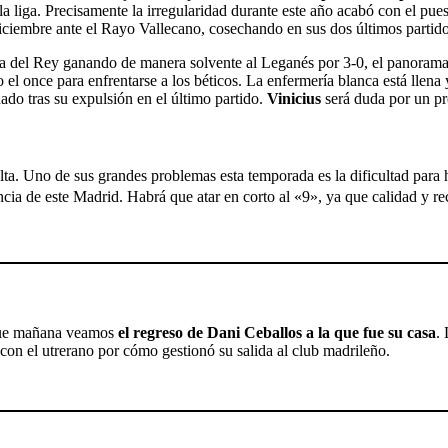
r la liga. Precisamente la irregularidad durante este año acabó con el pue
 diciembre ante el Rayo Vallecano, cosechando en sus dos últimos partid
pa del Rey ganando de manera solvente al Leganés por 3-0, el panorama d
el once para enfrentarse a los béticos. La enfermerí­a blanca está llena
nado tras su expulsión en el último partido.
Vinicius
será duda por un pr
lta. Uno de sus grandes problemas esta temporada es la dificultad para 
ncia de este Madrid. Habrá que atar en corto al «9», ya que calidad y rec
 que mañana veamos
el regreso de Dani Ceballos a la que fue su casa
.
con el utrerano por cómo gestionó su salida al club madrileño.