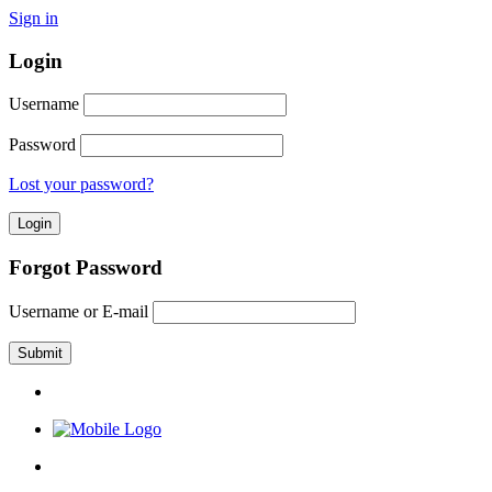
Sign in
Login
Username
Password
Lost your password?
Forgot Password
Username or E-mail