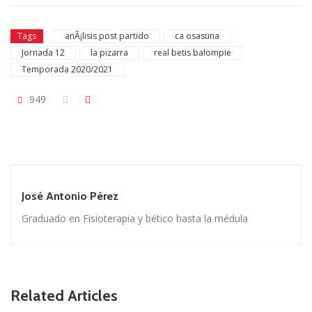
Tags
anÃ¡lisis post partido
ca osasuna
Jornada 12
la pizarra
real betis balompie
Temporada 2020/2021
949
José Antonio Pérez
Graduado en Fisioterapia y bético hasta la médula
Related Articles