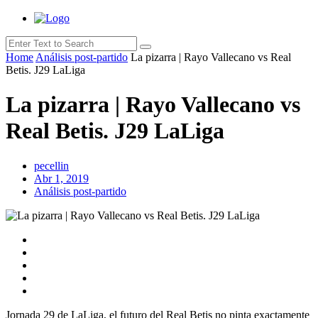
Home
Análisis post-partido
La pizarra | Rayo Vallecano vs Real
Betis. J29 LaLiga
La pizarra | Rayo Vallecano vs
Real Betis. J29 LaLiga
pecellin
Abr 1, 2019
Análisis post-partido
Jornada 29 de LaLiga, el futuro del Real Betis no pinta exactamente