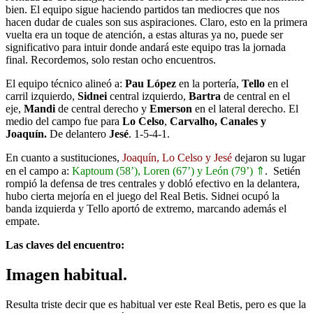
bien. El equipo sigue haciendo partidos tan mediocres que nos
hacen dudar de cuales son sus aspiraciones. Claro, esto en la primera
vuelta era un toque de atención, a estas alturas ya no, puede ser
significativo para intuir donde andará este equipo tras la jornada
final. Recordemos, solo restan ocho encuentros.
El equipo técnico alineó a:
Pau López
en la portería,
Tello
en el
carril izquierdo,
Sidnei
central izquierdo,
Bartra
de central en el
eje,
Mandi
de central derecho y
Emerson
en el lateral derecho. El
medio del campo fue para
Lo Celso
,
Carvalho,
Canales y
Joaquín.
De delantero
Jesé
. 1-5-4-1.
En cuanto a sustituciones,
Joaquín, Lo Celso y Jesé
dejaron su lugar
en el campo a:
Kaptoum (58’), Loren (67’) y León (79’) ⇑
. Setién
rompió la defensa de tres centrales y dobló efectivo en la delantera,
hubo cierta mejoría en el juego del Real Betis. Sidnei ocupó la
banda izquierda y Tello aportó de extremo, marcando además el
empate.
Las claves del encuentro:
Imagen habitual.
Resulta triste decir que es habitual ver este Real Betis, pero es que la