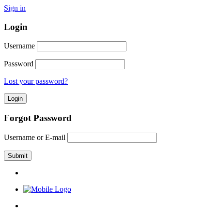
Sign in
Login
Username
Password
Lost your password?
Forgot Password
Username or E-mail