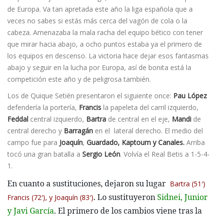
de Europa. Va tan apretada este año la liga española que a
veces no sabes si estás más cerca del vagón de cola o la
cabeza. Amenazaba la mala racha del equipo bético con tener
que mirar hacia abajo, a ocho puntos estaba ya el primero de
los equipos en descenso. La victoria hace dejar esos fantasmas
abajo y seguir en la lucha por Europa, así de bonita está la
competición este año y de peligrosa también.
Los de Quique Setién presentaron el siguiente once:
Pau López
defendería la portería,
Francis
la papeleta del carril izquierdo,
Feddal
central izquierdo,
Bartra
de central en el eje,
Mandi
de
central derecho y
Barragán
en el lateral derecho. El medio del
campo fue para
Joaquín
,
Guardado,
Kaptoum y Canales.
Arriba
tocó una gran batalla a
Sergio León
. Volví­a el Real Betis a 1-5-4-
1.
En cuanto a sustituciones, dejaron su lugar
Bartra (51′)
. Lo sustituyeron
Sidnei, Junior
Francis (72′), y Joaquí­n (83′)
y Javi Garcí­a
. El primero de los cambios viene tras la