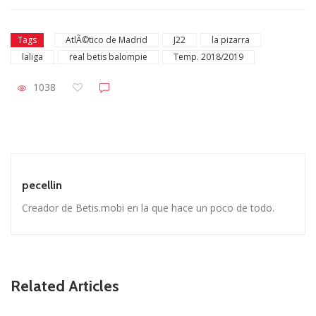
Tags
AtlÃ©tico de Madrid
J22
la pizarra
laliga
real betis balompie
Temp. 2018/2019
1038
pecellin
Creador de Betis.mobi en la que hace un poco de todo.
Related Articles