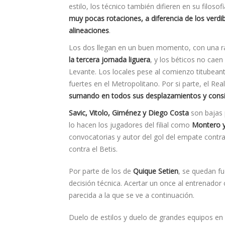
estilo, los técnico también difieren en su filosof
muy pocas rotaciones, a diferencia de los verd
alineaciones
.
Los dos llegan en un buen momento, con una ra
la tercera jornada liguera
, y los béticos no caen
Levante. Los locales pese al comienzo titubeante
fuertes en el Metropolitano. Por si parte, el Rea
sumando en todos sus desplazamientos y consigu
Savic, Vitolo, Giménez y Diego Costa
son bajas p
lo hacen los jugadores del filial como
Montero y
convocatorias y autor del gol del empate contra
contra el Betis.
Por parte de los de
Quique Setien
, se quedan f
decisión técnica. Acertar un once al entrenador
parecida a la que se ve a continuación.
Duelo de estilos y duelo de grandes equipos en