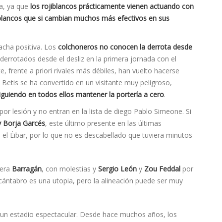
ia, ya que
los rojiblancos prácticamente vienen actuando con
iblancos que si cambian muchos más efectivos en sus
cha positiva. Los
colchoneros no conocen la derrota desde
 derrotados desde el desliz en la primera jornada con el
, frente a priori rivales más débiles, han vuelto hacerse
l Betis se ha convertido en un visitante muy peligroso,
iendo en todos ellos mantener la porterí­a a cero
.
or lesión y no entran en la lista de diego Pablo Simeone. Si
 Borja Garcés
, este último presente en las últimas
 el Éibar, por lo que no es descabellado que tuviera minutos
uera
Barragán
, con molestias y
Sergio León
y
Zou Feddal
por
 cántabro es una utopia, pero la alineación puede ser muy
 un estadio espectacular. Desde hace muchos años, los