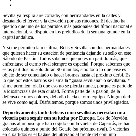
Sevilla ya respira aire cofrade, con hermandades en la calles y
desatando el fervor y la devoción por sus rincones. El destino ha
querido que uno de los partidos más pasionales del fútbol nacional e
internacional, se dispute en los preludios de la semana grande en la
capital andaluza.
Y si me permiten la metáfora, Betis y Sevilla son dos hermandades
que quieren hacer su estación de penitencia dejando su sello en este
Sábado de Pasión. Todos sabemos que no es un partido más, que
enfrentarse al eterno rival siempre es especial. Porque sabemos que
estos partidos no sólo duran 90 minutos, sino todo lo que pase es
objeto de ser comentado o hacer bromas hasta el próximo derbi. Es
lo que por estos barrios se llama la “guasa sevillana” o sevillania. Y
si me permiten, ojalá que eso no se pierda nunca, porque es parte de
la idiosincrasia de esta ciudad. Forma parte de la pasión, de la
defensa de unos colores, del odio hacia el otro equipo. Ningún derbi
se vive como aquí. Disfrutemos, porque somos unos privilegiados.
Deportivamente, tanto béticos como sevillistas necesitan una
victoria para seguir con su lucha por Europa
. Los de Nervión,
gracias al impuso que han cogido con la vuelta de Caparrós, se han
colocado quintos a punto del Getafe (su próximo rival). 3 victorias
en 4 partidos es el bagaje del utrerano al frente del conjunto