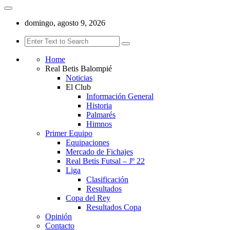
domingo, agosto 9, 2026
Home
Real Betis Balompié
Noticias
El Club
Información General
Historia
Palmarés
Himnos
Primer Equipo
Equipaciones
Mercado de Fichajes
Real Betis Futsal – Jº 22
Liga
Clasificación
Resultados
Copa del Rey
Resultados Copa
Opinión
Contacto