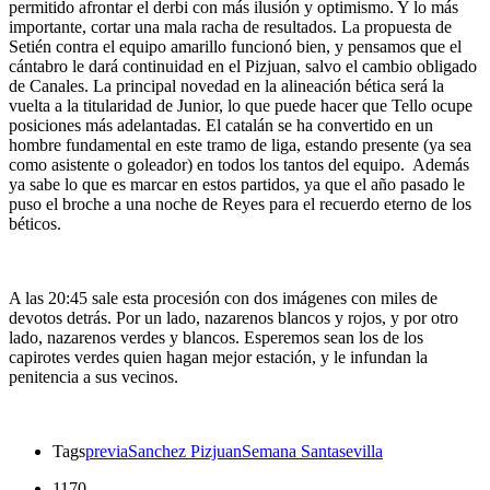
permitido afrontar el derbi con más ilusión y optimismo. Y lo más
importante, cortar una mala racha de resultados. La propuesta de
Setién contra el equipo amarillo funcionó bien, y pensamos que el
cántabro le dará continuidad en el Pizjuan, salvo el cambio obligado
de Canales. La principal novedad en la alineación bética será la
vuelta a la titularidad de Junior, lo que puede hacer que Tello ocupe
posiciones más adelantadas. El catalán se ha convertido en un
hombre fundamental en este tramo de liga, estando presente (ya sea
como asistente o goleador) en todos los tantos del equipo. Además
ya sabe lo que es marcar en estos partidos, ya que el año pasado le
puso el broche a una noche de Reyes para el recuerdo eterno de los
béticos.
A las 20:45 sale esta procesión con dos imágenes con miles de
devotos detrás. Por un lado, nazarenos blancos y rojos, y por otro
lado, nazarenos verdes y blancos. Esperemos sean los de los
capirotes verdes quien hagan mejor estación, y le infundan la
penitencia a sus vecinos.
Tags
previa
Sanchez Pizjuan
Semana Santa
sevilla
1170