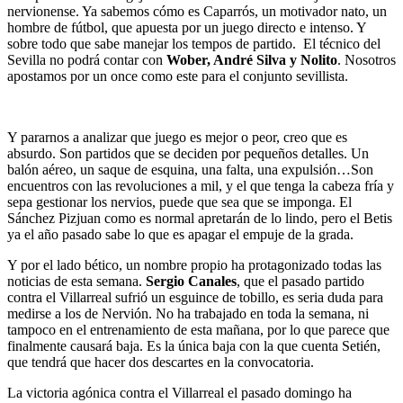
nervionense. Ya sabemos cómo es Caparrós, un motivador nato, un
hombre de fútbol, que apuesta por un juego directo e intenso. Y
sobre todo que sabe manejar los tempos de partido. El técnico del
Sevilla no podrá contar con
Wober, André Silva y Nolito
. Nosotros
apostamos por un once como este para el conjunto sevillista.
Y pararnos a analizar que juego es mejor o peor, creo que es
absurdo. Son partidos que se deciden por pequeños detalles. Un
balón aéreo, un saque de esquina, una falta, una expulsión…Son
encuentros con las revoluciones a mil, y el que tenga la cabeza fría y
sepa gestionar los nervios, puede que sea que se imponga. El
Sánchez Pizjuan como es normal apretarán de lo lindo, pero el Betis
ya el año pasado sabe lo que es apagar el empuje de la grada.
Y por el lado bético, un nombre propio ha protagonizado todas las
noticias de esta semana.
Sergio Canales
, que el pasado partido
contra el Villarreal sufrió un esguince de tobillo, es seria duda para
medirse a los de Nervión. No ha trabajado en toda la semana, ni
tampoco en el entrenamiento de esta mañana, por lo que parece que
finalmente causará baja. Es la única baja con la que cuenta Setién,
que tendrá que hacer dos descartes en la convocatoria.
La victoria agónica contra el Villarreal el pasado domingo ha