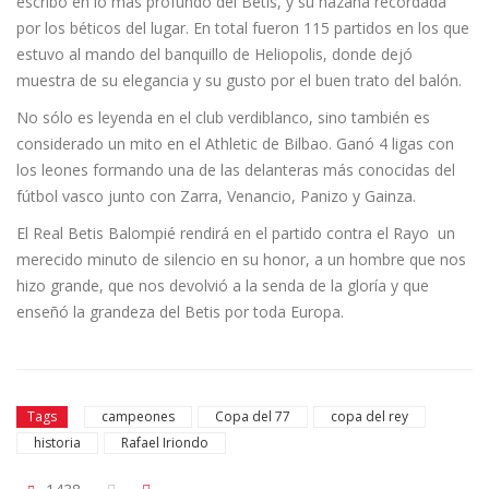
escribo en lo más profundo del Betis, y su hazaña recordada
por los béticos del lugar. En total fueron 115 partidos en los que
estuvo al mando del banquillo de Heliopolis, donde dejó
muestra de su elegancia y su gusto por el buen trato del balón.
No sólo es leyenda en el club verdiblanco, sino también es
considerado un mito en el Athletic de Bilbao. Ganó 4 ligas con
los leones formando una de las delanteras más conocidas del
fútbol vasco junto con Zarra, Venancio, Panizo y Gainza.
El Real Betis Balompié rendirá en el partido contra el Rayo un
merecido minuto de silencio en su honor, a un hombre que nos
hizo grande, que nos devolvió a la senda de la gloría y que
enseñó la grandeza del Betis por toda Europa.
Tags
campeones
Copa del 77
copa del rey
historia
Rafael Iriondo