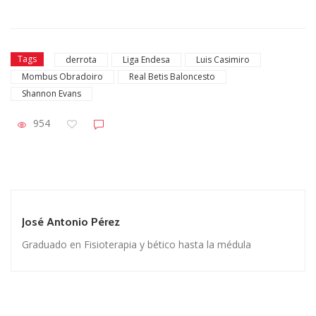
Tags
derrota
Liga Endesa
Luis Casimiro
Mombus Obradoiro
Real Betis Baloncesto
Shannon Evans
954
José Antonio Pérez
Graduado en Fisioterapia y bético hasta la médula