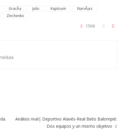
GracÃ­a
Julio
Kaptoum
NarvÃ¡ez
Zinchenko
1506
 médula
ada.
Análisis rival| Deportivo Alavés-Real Betis Balompié:
Dos equipos y un mismo objetivo