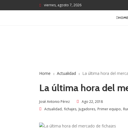
viernes, agosto 7, 2026
HOM
Home
Actualidad
La última hora del merca
La última hora del m
Ago 22, 2018
José Antonio Pérez
,
,
,
,
Actualidad
fichajes
Jugadores
Primer equipo
Ru