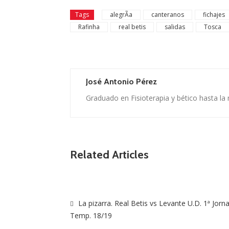
Tags
alegrÃ­a
canteranos
fichajes
Rafinha
real betis
salidas
Tosca
José Antonio Pérez
Graduado en Fisioterapia y bético hasta la
Related Articles
La pizarra. Real Betis vs Levante U.D. 1ª Jorn
Temp. 18/19