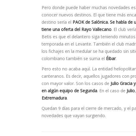
Pero donde puede haber muchas novedades es en
conocer nuevos destinos. El que tiene más encar
destino sería el
PAOK de Salónica. Se habla de 
tiene una oferta del Rayo Vallecano
. El club ve
Betis es que el delantero siga teniendo minutos
temporada en el Levante. También el club madri
los fichajes en la medular se ha quedado sin sit
colombiano también se suma el
Éibar
.
Pero esto no acaba aquí­. La entidad heliopolita
canteranos. Es decir, aquellos jugadores con pr
con mayor valor. Son los casos de
Julio Gracia
en algún equipo de Segunda
. En el caso de
Julio
Extremadura
.
Quedan 9 dí­as para el cierre de mercado, y el
novedades que vayan surgiendo.