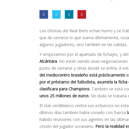
Las oficinas del Real Betis echan humo y se trab
que de cerrarse lo que suena últimamente, rozar
algunos jugadores, sino también en las salidas,
Y empezamos por el apartado de fichajes, y del 
Alcántara
. No están siendo unas negociaciones 
punto de cerrarse y otras donde se enfrí­a. A e
del mediocentro brasileño está prácticamente c
por el préstamo del futbolista, asumirí­a la fich
clasificara para Champions
. También se está c
unos 25 millones de euros
. Sin duda se tratarí­
El club verdiblanco centra sus esfuerzos en est
últimos días también habí­a sonado con fuerza
l
habido reuniones con sus agentes en las última
cesión del jugador ucraniano.
Pero la realidad e