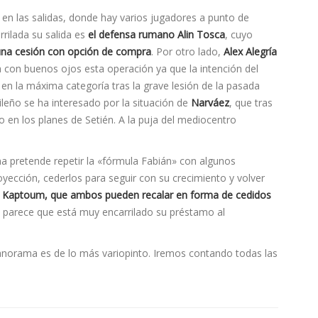
 las salidas, donde hay varios jugadores a punto de
rilada su salida es
el defensa rumano Alin Tosca
, cuyo
una cesión con opción de compra
. Por otro lado,
Alex Alegría
rí­a con buenos ojos esta operación ya que la intención del
 en la máxima categoría tras la grave lesión de la pasada
leño se ha interesado por la situación de
Narváez
, que tras
io en los planes de Setién. A la puja del mediocentro
na pretende repetir la «fórmula Fabián» con algunos
oyección, cederlos para seguir con su crecimiento y volver
 y Kaptoum, que ambos pueden recalar en forma de cedidos
, parece que está muy encarrilado su préstamo al
 panorama es de lo más variopinto. Iremos contando todas las