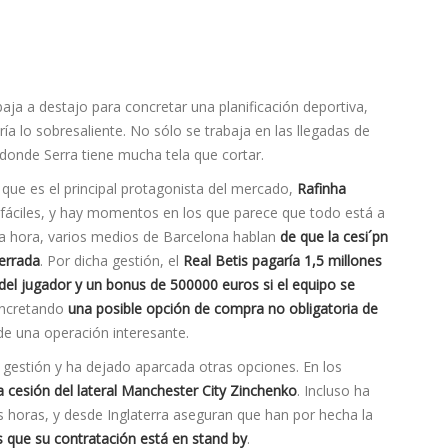
aja a destajo para concretar una planificación deportiva,
ía lo sobresaliente. No sólo se trabaja en las llegadas de
 donde Serra tiene mucha tela que cortar.
que es el principal protagonista del mercado,
Rafinha
fáciles, y hay momentos en los que parece que todo está a
sta hora, varios medios de Barcelona hablan
de que la cesi´pn
errada
. Por dicha gestión, el
Real Betis pagarí­a 1,5 millones
a del jugador y un bonus de 500000 euros si el equipo se
oncretando
una posible opción de compra no obligatoria de
a de una operación interesante.
a gestión y ha dejado aparcada otras opciones. En los
a cesión del lateral Manchester City Zinchenko
. Incluso ha
s horas, y desde Inglaterra aseguran que han por hecha la
s que su contratación está en stand by
.