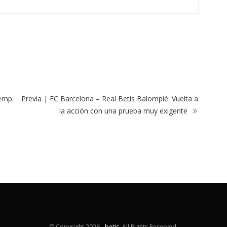
Temp.
Previa | FC Barcelona – Real Betis Balompié: Vuelta a
la acción con una prueba muy exigente
© Copyright
2026 -
betis
. All Rights Reserved.