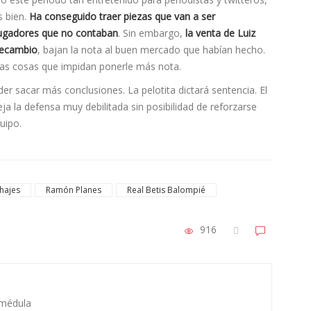
s bien.
Ha conseguido traer piezas que van a ser
 jugadores que no contaban
. Sin embargo,
la venta de Luiz
 recambio
, bajan la nota al buen mercado que habían hecho.
n las cosas que impidan ponerle más nota.
r sacar más conclusiones. La pelotita dictará sentencia. El
ja la defensa muy debilitada sin posibilidad de reforzarse
uipo.
hajes
Ramón Planes
Real Betis Balompié
916
 médula