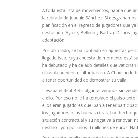
A toda esta lista de movimientos, habría que a
la retirada de Joaquín Sánchez. Si desgranamos
planificación en el regreso de jugadores que ya
destacado (Ayoze, Bellerín y Bartra). Dichos j
adaptación.
Por otro lado, se ha confiado en apuestas per
llegado Isco, cuya apuesta de momento está sali
ha debutado y ha dejado detalles que vaticinan 
cláusula pueden resultar barato. A Chadi no lo 
a tener oportunidad de demostrar su valía.
Llevaba el Real Betis algunos veranos sin vend
a ello. Por eso no le ha templado el pulso ante
ellos eran jugadores que iban a tener participac
los jugadores o las buenas cifras, han hecho que
situación contractual y su negativa a renovar, n
destino Lyon por unos 4 millones de euros. Nad
Por lo tanto, analizando todo lo que ha deparad