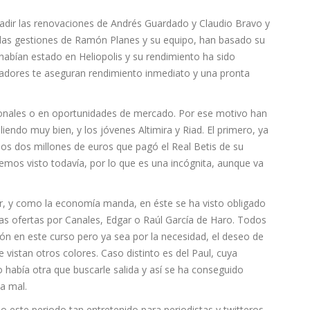
ñadir las renovaciones de Andrés Guardado y Claudio Bravo y
 las gestiones de Ramón Planes y su equipo, han basado su
 habían estado en Heliopolis y su rendimiento ha sido
ugadores te aseguran rendimiento inmediato y una pronta
sonales o en oportunidades de mercado. Por ese motivo han
endo muy bien, y los jóvenes Altimira y Riad. El primero, ya
los dos millones de euros que pagó el Real Betis de su
hemos visto todavía, por lo que es una incógnita, aunque va
er, y como la economía manda, en éste se ha visto obligado
 las ofertas por Canales, Edgar o Raúl García de Haro. Todos
ión en este curso pero ya sea por la necesidad, el deseo de
 vistan otros colores. Caso distinto es del Paul, cuya
o había otra que buscarle salida y así se ha conseguido
a mal.
o este periodo tan entretenido para periodistas y twitteros,