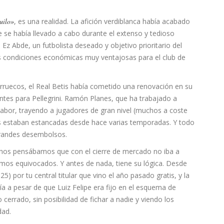
uilo»
, es una realidad. La afición verdiblanca había acabado
e se había llevado a cabo durante el extenso y tedioso
 Ez Abde, un futbolista deseado y objetivo prioritario del
nas condiciones económicas muy ventajosas para el club de
arruecos, el Real Betis había cometido una renovación en su
ntes para Pellegrini. Ramón Planes, que ha trabajado a
labor, trayendo a jugadores de gran nivel (muchos a coste
as estaban estancadas desde hace varias temporadas. Y todo
grandes desembolsos.
hos pensábamos que con el cierre de mercado no iba a
os equivocados. Y antes de nada, tiene su lógica. Desde
5) por tu central titular que vino el año pasado gratis, y la
ría a pesar de que Luiz Felipe era fijo en el esquema de
cerrado, sin posibilidad de fichar a nadie y viendo los
dad.