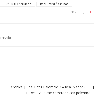
Pier Luigi Cherubino
Real Betis FÃ©minas
902
 médula
Crónica | Real Betis Balompié 2 – Real Madrid CF 3 |
El Real Betis cae derrotado con polémica