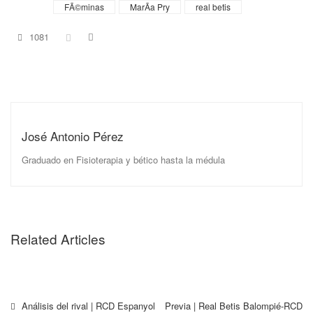
Tags
FÃ©minas
MarÃ­a Pry
real betis
1081
José Antonio Pérez
Graduado en Fisioterapia y bético hasta la médula
Related Articles
Análisis del rival | RCD Espanyol
Previa | Real Betis Balompié-RCD