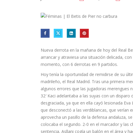
Nueva derrota en la mañana de hoy del Real Bet
arrancar y atraviesa una situación delicada, con
momento, con 6 derrotas en 9 partidos.
Hoy tenía la oportunidad de remidirse de su últ
madrileño, el Real Madrid. Tras una primera m
algunos errores que las jugadoras merengues n
32′ Kaci adelantaba a las suyas con un disparo
desgraciada, ya que en ella cayó lesionada Eva L
que desconectó a las verdiblancas, que verían 
aprovecha un pasillo de la defensa andaluza, s
colocaba el segundo. 2-0 en el marcador y las chi
sentencia, Asllani cogía un balón en el área y h