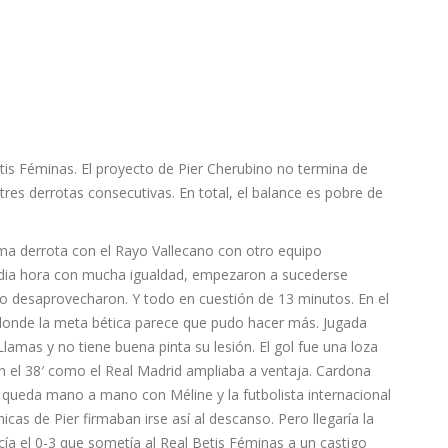
is Féminas. El proyecto de Pier Cherubino no termina de
 tres derrotas consecutivas. En total, el balance es pobre de
ima derrota con el Rayo Vallecano con otro equipo
edia hora con mucha igualdad, empezaron a sucederse
o desaprovecharon. Y todo en cuestión de 13 minutos. En el
 donde la meta bética parece que pudo hacer más. Jugada
lamas y no tiene buena pinta su lesión. El gol fue una loza
en el 38′ como el Real Madrid ampliaba a ventaja. Cardona
e queda mano a mano con Méline y la futbolista internacional
cas de Pier firmaban irse así al descanso. Pero llegaría la
acía el 0-3 que sometía al Real Betis Féminas a un castigo