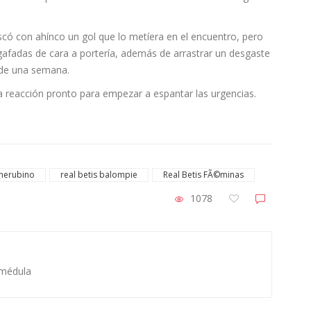
scó con ahínco un gol que lo metíera en el encuentro, pero
gafadas de cara a portería, además de arrastrar un desgaste
 de una semana.
 reacción pronto para empezar a espantar las urgencias.
Cherubino
real betis balompie
Real Betis FÃ©minas
1078
 médula